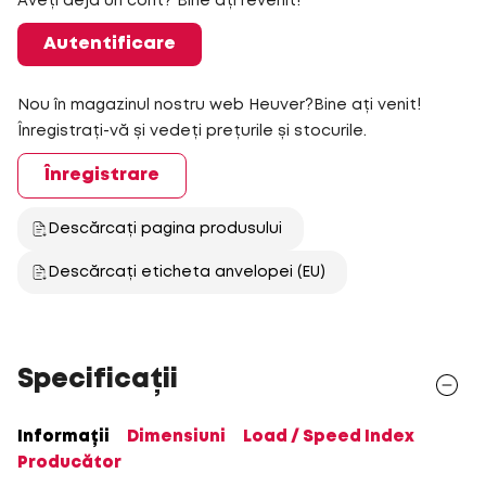
Aveți deja un cont? Bine ați revenit!
Autentificare
Nou în magazinul nostru web Heuver?Bine ați venit!
Înregistrați-vă și vedeți prețurile și stocurile.
Înregistrare
Descărcați pagina produsului
Descărcați eticheta anvelopei (EU)
Specificații
Informații
Dimensiuni
Load / Speed Index
Producător