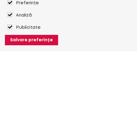
Preferințe
Analiză
Publicitate
Salvare preferințe
Despre Heuver
Despre Heuver
Istoric
Mai multe Despre Heuver
Heuver pentru mine
Conectare