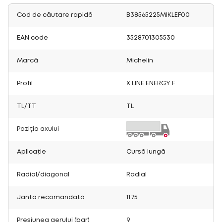
Cod de căutare rapidă
B38565225MIKLEF00
EAN code
3528701305530
Marcă
Michelin
Profil
X LINE ENERGY F
TL/TT
TL
Poziția axului
Aplicație
Cursă lungă
Radial/diagonal
Radial
Janta recomandată
11.75
Presiunea aerului (bar)
9