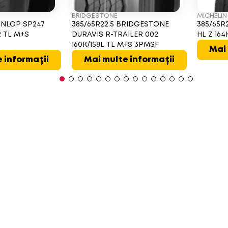
BRIDGESTONE
MICHELIN
UNLOP SP247
385/65R22.5 BRIDGESTONE
385/65R
R TL M+S
DURAVIS R-TRAILER 002
HL Z 16
160K/158L TL M+S 3PMSF
Mai 
 informații
Mai multe informații