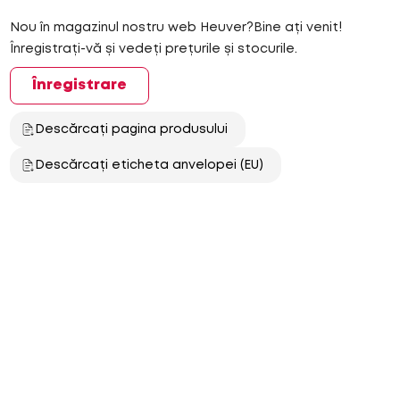
Nou în magazinul nostru web Heuver?Bine ați venit!
Înregistrați-vă și vedeți prețurile și stocurile.
Înregistrare
Descărcați pagina produsului
Descărcați eticheta anvelopei (EU)