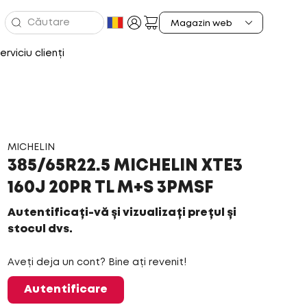
erviciu clienți
MICHELIN
385/65R22.5 MICHELIN XTE3
160J 20PR TL M+S 3PMSF
Autentificați-vă și vizualizați prețul și
stocul dvs.
Aveți deja un cont? Bine ați revenit!
Autentificare