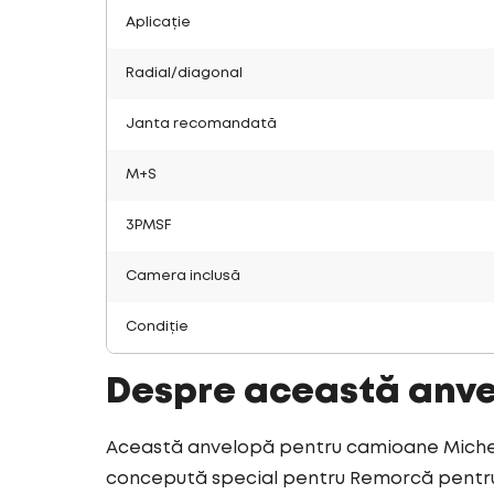
Aplicație
Radial/diagonal
Janta recomandată
M+S
3PMSF
Camera inclusă
Condiție
Despre această anv
Această anvelopă pentru camioane Michelin
concepută special pentru Remorcă pentru t