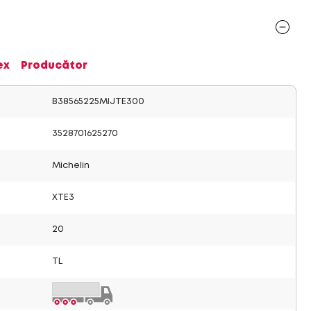
ex
Producător
B38565225MIJTE300
3528701625270
Michelin
XTE3
20
TL