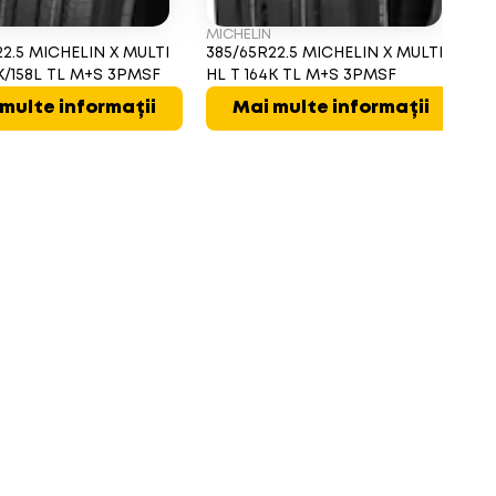
MICHELIN
B
22.5 MICHELIN X MULTI
385/65R22.5 MICHELIN X MULTI
3
4K/158L TL M+S 3PMSF
HL T 164K TL M+S 3PMSF
D
16
multe informații
Mai multe informații