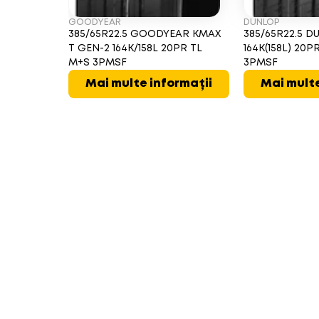
GOODYEAR
DUNLOP
385/65R22.5 GOODYEAR KMAX
385/65R22.5 D
T GEN-2 164K/158L 20PR TL
164K(158L) 20P
M+S 3PMSF
3PMSF
Mai multe informații
Mai multe