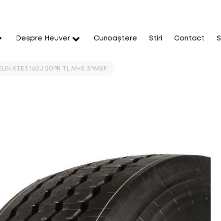
Despre Heuver
Cunoaștere
Stiri
Contact
S
LIN XTE3 160J 20PR TL M+S 3PMSF