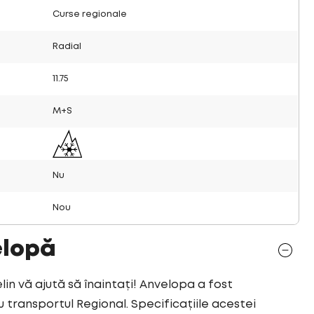
Curse regionale
Radial
11.75
M+S
Nu
Nou
elopă
 vă ajută să înaintați! Anvelopa a fost
ransportul Regional. Specificațiile acestei