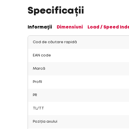
Specificații
Informații
Dimensiuni
Load / Speed Ind
Cod de căutare rapidă
EAN code
Marcă
Profil
PR
TL/TT
Poziția axului