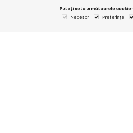
Puteți seta următoarele cookie-
Necesar
Preferințe
Despre Heuver
Despre Heuver
Istoric
Mai multe Despre Heuver