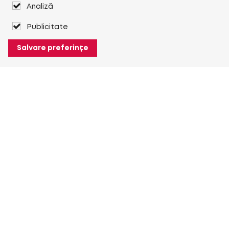
Analiză
Publicitate
Salvare preferințe
Despre Heuver
Despre Heuver
Istoric
Mai multe Despre Heuver
Heuver pentru mine
Conectare
Înregistrare
Mai multe Heuver pentru mine