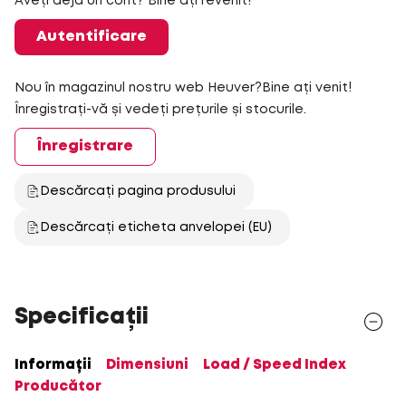
Aveți deja un cont? Bine ați revenit!
Autentificare
Nou în magazinul nostru web Heuver?Bine ați venit!
Înregistrați-vă și vedeți prețurile și stocurile.
Înregistrare
Descărcați pagina produsului
Descărcați eticheta anvelopei (EU)
Specificații
Informații
Dimensiuni
Load / Speed Index
Producător