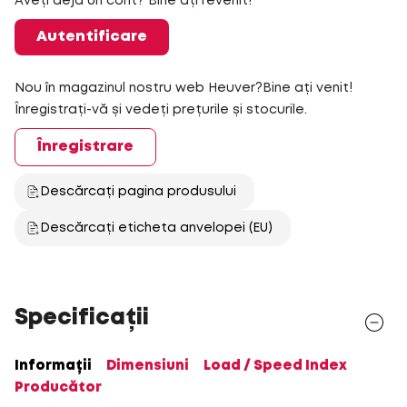
Aveți deja un cont? Bine ați revenit!
Autentificare
Nou în magazinul nostru web Heuver?Bine ați venit!
Înregistrați-vă și vedeți prețurile și stocurile.
Înregistrare
Descărcați pagina produsului
Descărcați eticheta anvelopei (EU)
Specificații
Informații
Dimensiuni
Load / Speed Index
Producător