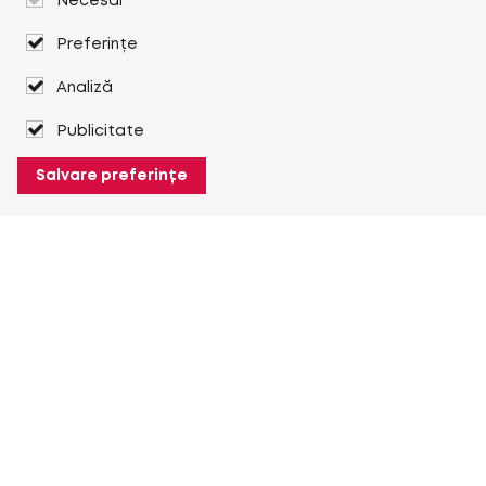
Necesar
Preferințe
Analiză
Publicitate
Salvare preferințe
Despre Heuver
Despre Heuver
Istoric
Mai multe Despre Heuver
Heuver pentru mine
Conectare