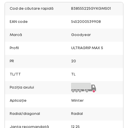
Cod de căutare rapidă
B38555225GYKGMS01
EAN code
5452000539908
Marcă
Goodyear
Profil
ULTRAGRIP MAX S
PR
20
TL/TT
TL
Poziția axului
Aplicație
Winter
Radial/diagonal
Radial
Janta recomandată
12.25