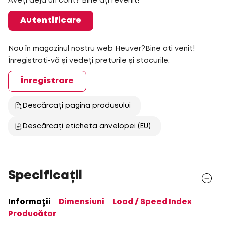
Aveți deja un cont? Bine ați revenit!
Autentificare
Nou în magazinul nostru web Heuver?Bine ați venit!
Înregistrați-vă și vedeți prețurile și stocurile.
Înregistrare
Descărcați pagina produsului
Descărcați eticheta anvelopei (EU)
Specificații
Informații
Dimensiuni
Load / Speed Index
Producător