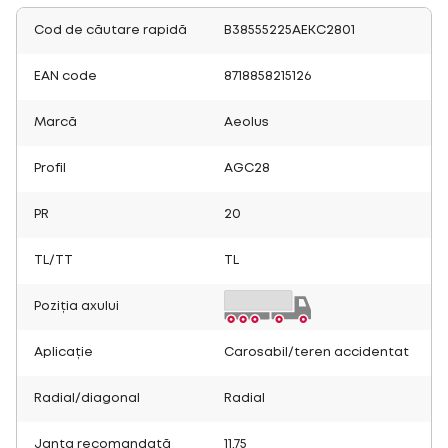
Cod de căutare rapidă
B38555225AEKC2801
EAN code
8718858215126
Marcă
Aeolus
Profil
AGC28
PR
20
TL/TT
TL
Poziția axului
Aplicație
Carosabil/teren accidentat
Radial/diagonal
Radial
Janta recomandată
11.75