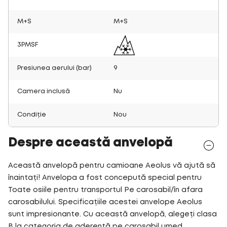
M+S
M+S
3PMSF
Presiunea aerului (bar)
9
Camera inclusă
Nu
Condiție
Nou
Despre această anvelopă
Această anvelopă pentru camioane Aeolus vă ajută să
înaintați! Anvelopa a fost concepută special pentru
Toate osiile pentru transportul Pe carosabil/în afara
carosabilului. Specificațiile acestei anvelope Aeolus
sunt impresionante. Cu această anvelopă, alegeți clasa
B la categoria de aderență pe carosabil umed.