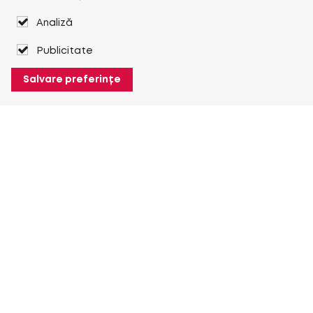
Analiză
Publicitate
Salvare preferințe
Despre Heuver
Despre Heuver
Istoric
Mai multe Despre Heuver