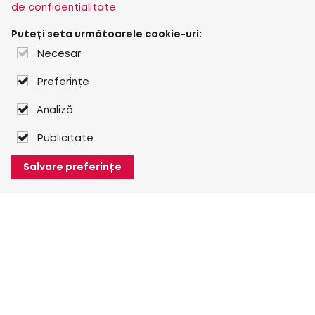
de confidențialitate
Puteți seta următoarele cookie-uri:
Necesar
Preferințe
Analiză
Publicitate
Salvare preferințe
Despre Heuver
Despre Heuver
Istoric
Mai multe Despre Heuver