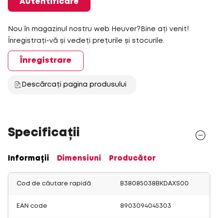
Autentificare
Nou în magazinul nostru web Heuver?Bine ați venit!
Înregistrați-vă și vedeți prețurile și stocurile.
Înregistrare
Descărcați pagina produsului
Specificații
Informații
Dimensiuni
Producător
Cod de căutare rapidă
B38085038BKDAXS00
EAN code
8903094045303