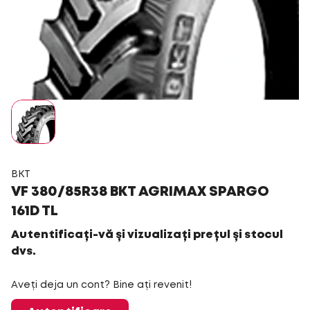
BKT
VF 380/85R38 BKT AGRIMAX SPARGO
161D TL
Autentificați-vă și vizualizați prețul și stocul
dvs.
Aveți deja un cont? Bine ați revenit!