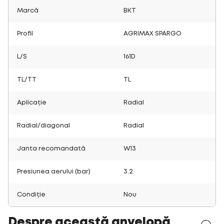
Marcă
BKT
Profil
AGRIMAX SPARGO
L/S
161D
TL/TT
TL
Aplicație
Radial
Radial/diagonal
Radial
Janta recomandată
W13
Presiunea aerului (bar)
3.2
Condiție
Nou
Despre această anvelopă