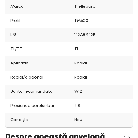
Marcă
Trelleborg
Profil
TM600
L/S
142A8/142B
TL/TT
TL
Aplicație
Radial
Radial/diagonal
Radial
Janta recomandată
W12
Presiunea aerului (bar)
2.8
Condiție
Nou
Despre această anvelopă