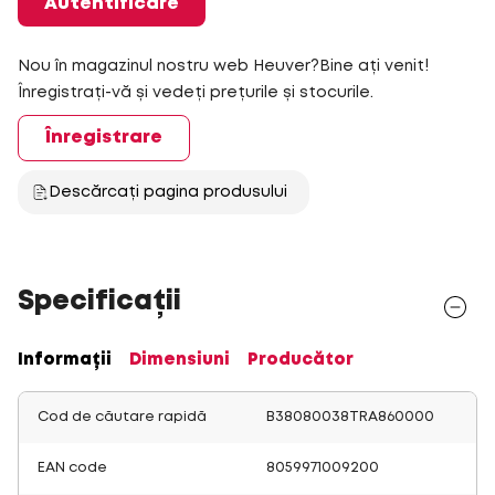
Autentificare
Nou în magazinul nostru web Heuver?Bine ați venit!
Înregistrați-vă și vedeți prețurile și stocurile.
Înregistrare
Descărcați pagina produsului
Specificații
Informații
Dimensiuni
Producător
Cod de căutare rapidă
B38080038TRA860000
EAN code
8059971009200