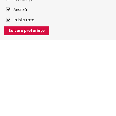
Analiză
Publicitate
Salvare preferințe
Despre Heuver
Despre Heuver
Istoric
Mai multe Despre Heuver