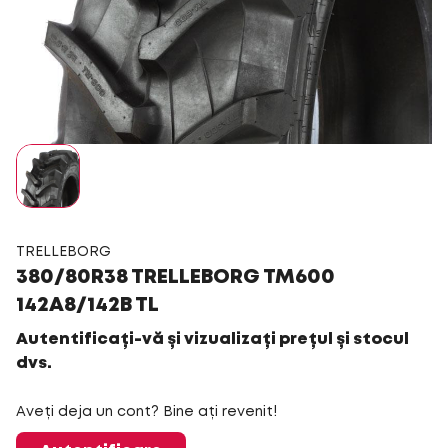
TRELLEBORG
380/80R38 TRELLEBORG TM600
142A8/142B TL
Autentificați-vă și vizualizați prețul și stocul
dvs.
Aveți deja un cont? Bine ați revenit!