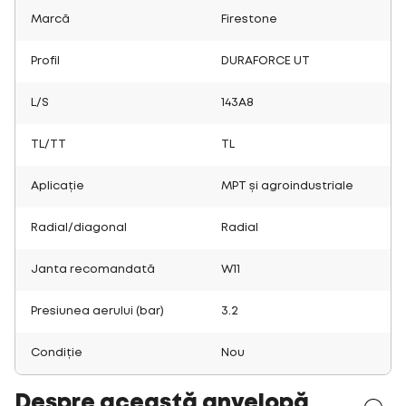
Marcă
Firestone
Profil
DURAFORCE UT
L/S
143A8
TL/TT
TL
Aplicație
MPT și agroindustriale
Radial/diagonal
Radial
Janta recomandată
W11
Presiunea aerului (bar)
3.2
Condiție
Nou
Despre această anvelopă