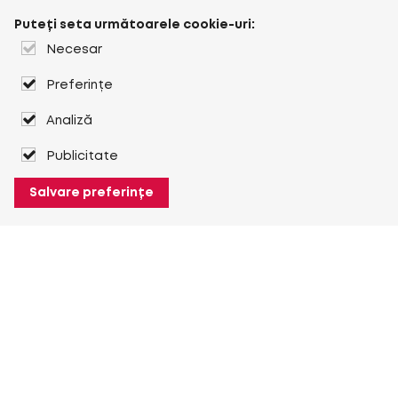
Puteți seta următoarele cookie-uri:
Necesar
Preferințe
Analiză
Publicitate
Salvare preferințe
Despre Heuver
Despre Heuver
Istoric
Mai multe Despre Heuver