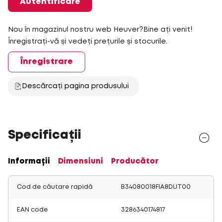
Autentificare
Nou în magazinul nostru web Heuver?Bine ați venit!
Înregistrați-vă și vedeți prețurile și stocurile.
Înregistrare
Descărcați pagina produsului
Specificații
Informații
Dimensiuni
Producător
Cod de căutare rapidă
B34080018FIA8DUT00
EAN code
3286340174817