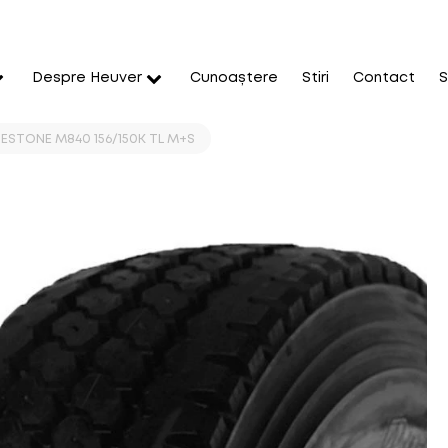
Despre Heuver
Cunoaștere
Stiri
Contact
S
GESTONE M840 156/150K TL M+S