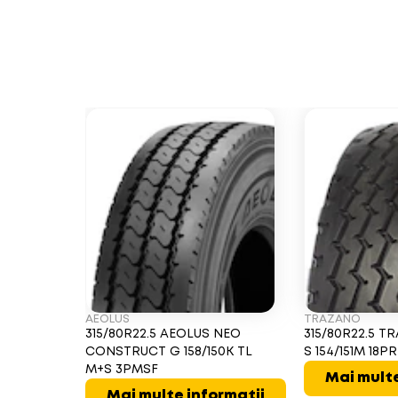
AEOLUS
TRAZANO
315/80R22.5 AEOLUS NEO
315/80R22.5 
CONSTRUCT G 158/150K TL
S 154/151M 18P
M+S 3PMSF
Mai multe
Mai multe informații