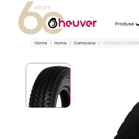
Produse
Home
Home
Camioane
315/80R22.5 BRID