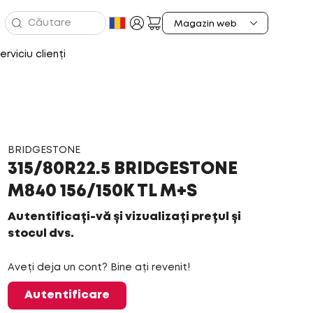
erviciu clienți
BRIDGESTONE
315/80R22.5 BRIDGESTONE
M840 156/150K TL M+S
Autentificați-vă și vizualizați prețul și
stocul dvs.
Aveți deja un cont? Bine ați revenit!
Autentificare