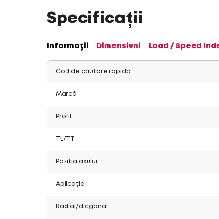
Specificații
Informații
Dimensiuni
Load / Speed Ind
Cod de căutare rapidă
Marcă
Profil
TL/TT
Poziția axului
Aplicație
Radial/diagonal