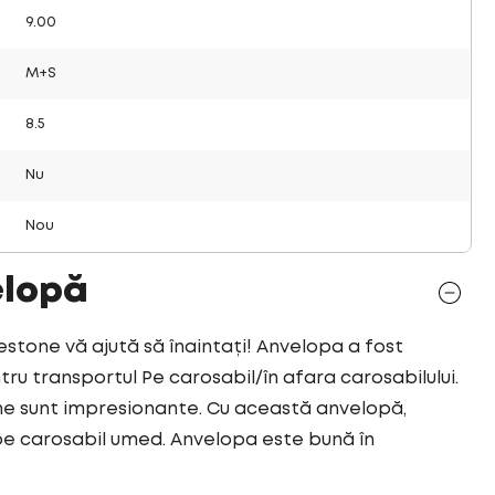
9.00
M+S
8.5
Nu
Nou
elopă
tone vă ajută să înaintați! Anvelopa a fost
ru transportul Pe carosabil/în afara carosabilului.
ne sunt impresionante. Cu această anvelopă,
pe carosabil umed. Anvelopa este bună în