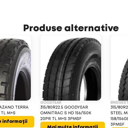
Produse alternative
GOODYEAR
BRIDGES
TRAZANO TERRA
315/80R22.5 GOODYEAR
315/80R
R TL M+S
OMNITRAC S HD 156/150K
STEEL M
20PR TL M+S 3PMSF
158/156G
 informații
3PMSF
Mai multe informații