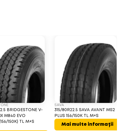
TONE
SAVA
A
22.5 BRIDGESTONE V-
315/80R22.5 SAVA AVANT MS2
3
IX M840 EVO
PLUS 156/150K TL M+S
RO
(156/150K) TL M+S
M
Mai multe informații