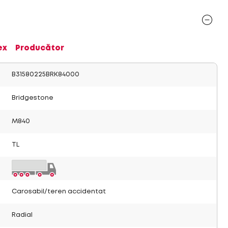
ex
Producător
B31580225BRK84000
Bridgestone
M840
TL
Carosabil/teren accidentat
Radial