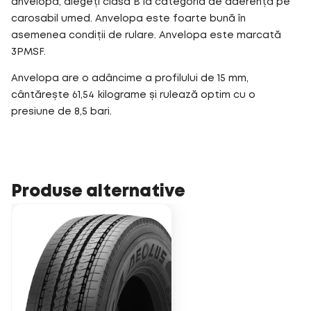
anvelopă, alegeți clasa B la categoria de aderență pe
carosabil umed. Anvelopa este foarte bună în
asemenea condiții de rulare. Anvelopa este marcată
3PMSF.
Anvelopa are o adâncime a profilului de 15 mm,
cântărește 61,54 kilograme și rulează optim cu o
presiune de 8,5 bari.
Produse alternative