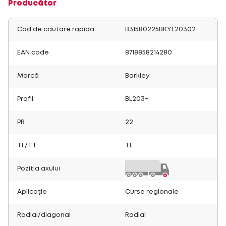
Producător
Cod de căutare rapidă
B31580225BKYL20302
EAN code
8718858214280
Marcă
Barkley
Profil
BL203+
PR
22
TL/TT
TL
Poziția axului
Aplicație
Curse regionale
Radial/diagonal
Radial