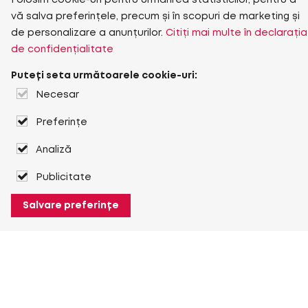
Folosim cookie-uri pentru urmărirea statisticilor, pentru a
vă salva preferințele, precum și în scopuri de marketing și
de personalizare a anunțurilor.
Citiți mai multe în declarația
de confidențialitate
Puteți seta următoarele cookie-uri:
Necesar
Preferințe
Analiză
Publicitate
Salvare preferințe
Despre Heuver
Despre Heuver
Istoric