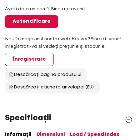
Aveți deja un cont? Bine ați revenit!
Autentificare
Nou în magazinul nostru web Heuver?Bine ați venit!
Înregistrați-vă și vedeți prețurile și stocurile.
Înregistrare
Descărcați pagina produsului
Descărcați eticheta anvelopei (EU)
Specificații
Informații
Dimensiuni
Load / Speed Index