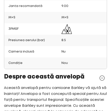
Janta recomandată
9.00
M+S
M+S
3PMSF
Presiunea aerului (bar)
8.5
Camera inclusă
Nu
Condiție
Nou
Despre această anvelopă
Această anvelopă pentru camioane Barkley vă ajută să
înaintați! Anvelopa a fost concepută special pentru Axul
față pentru transportul Regional. Specificațiile acestei
anvelope Barkley sunt impresionante. Cu această