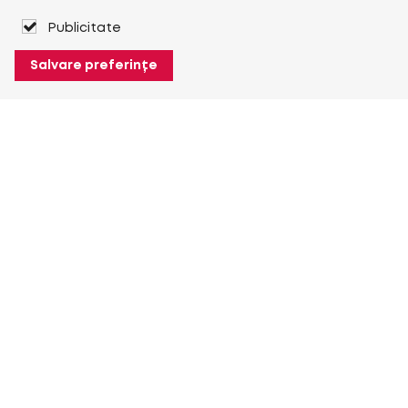
Publicitate
Salvare preferințe
Despre Heuver
Despre Heuver
Istoric
Mai multe Despre Heuver
Heuver pentru mine
Conectare
Înregistrare
Mai multe Heuver pentru mine