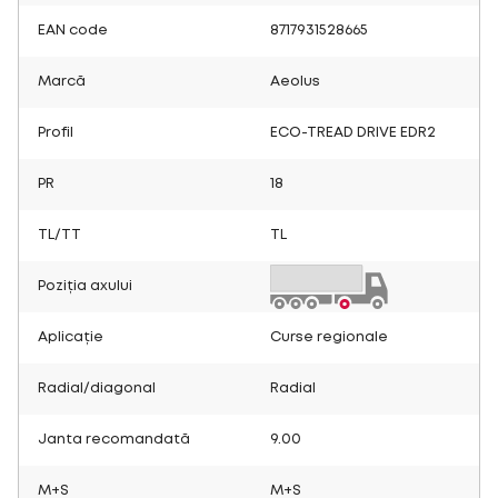
EAN code
8717931528665
Marcă
Aeolus
Profil
ECO-TREAD DRIVE EDR2
PR
18
TL/TT
TL
Poziția axului
Aplicație
Curse regionale
Radial/diagonal
Radial
Janta recomandată
9.00
M+S
M+S