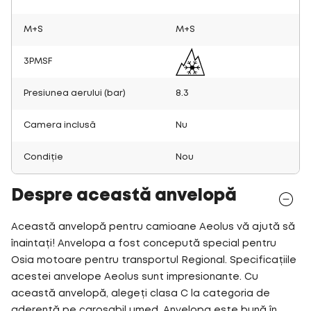
M+S
M+S
3PMSF
Presiunea aerului (bar)
8.3
Camera inclusă
Nu
Condiție
Nou
Despre această anvelopă
Această anvelopă pentru camioane Aeolus vă ajută să
înaintați! Anvelopa a fost concepută special pentru
Osia motoare pentru transportul Regional. Specificațiile
acestei anvelope Aeolus sunt impresionante. Cu
această anvelopă, alegeți clasa C la categoria de
aderență pe carosabil umed. Anvelopa este bună în