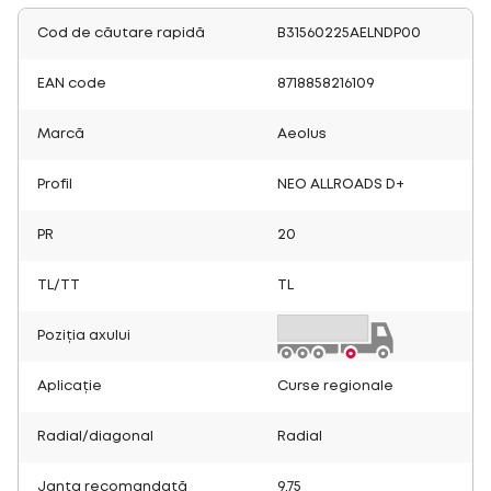
Cod de căutare rapidă
B31560225AELNDP00
EAN code
8718858216109
Marcă
Aeolus
Profil
NEO ALLROADS D+
PR
20
TL/TT
TL
Poziția axului
Aplicație
Curse regionale
Radial/diagonal
Radial
Janta recomandată
9.75