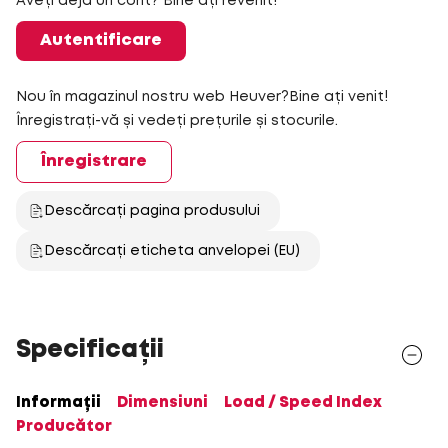
Aveți deja un cont? Bine ați revenit!
Autentificare
Nou în magazinul nostru web Heuver?Bine ați venit!
Înregistrați-vă și vedeți prețurile și stocurile.
Înregistrare
Descărcați pagina produsului
Descărcați eticheta anvelopei (EU)
Specificații
Informații
Dimensiuni
Load / Speed Index
Producător