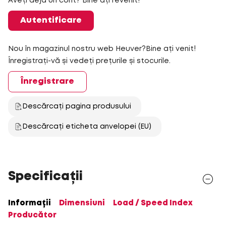
Aveți deja un cont? Bine ați revenit!
Autentificare
Nou în magazinul nostru web Heuver?Bine ați venit!
Înregistrați-vă și vedeți prețurile și stocurile.
Înregistrare
Descărcați pagina produsului
Descărcați eticheta anvelopei (EU)
Specificații
Informații
Dimensiuni
Load / Speed Index
Producător