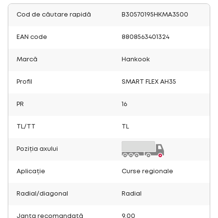
Cod de căutare rapidă
B30570195HKMA3500
EAN code
8808563401324
Marcă
Hankook
Profil
SMART FLEX AH35
PR
16
TL/TT
TL
Poziția axului
Aplicație
Curse regionale
Radial/diagonal
Radial
Janta recomandată
9.00