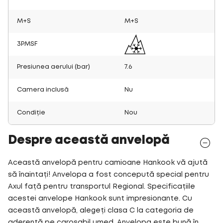
M+S
M+S
3PMSF
Presiunea aerului (bar)
7.6
Camera inclusă
Nu
Condiție
Nou
Despre această anvelopă
Această anvelopă pentru camioane Hankook vă ajută
să înaintați! Anvelopa a fost concepută special pentru
Axul față pentru transportul Regional. Specificațiile
acestei anvelope Hankook sunt impresionante. Cu
această anvelopă, alegeți clasa C la categoria de
aderență pe carosabil umed. Anvelopa este bună în