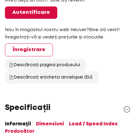
Aveți deja un cont? Bine ați revenit!
Autentificare
Nou în magazinul nostru web Heuver?Bine ați venit!
Înregistrați-vă și vedeți prețurile și stocurile.
Înregistrare
Descărcați pagina produsului
Descărcați eticheta anvelopei (EU)
Specificații
Informații
Dimensiuni
Load / Speed Index
Producător