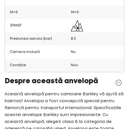
M+S
M+S
3PMSF
Presiunea aerului (bar)
8.5
Camera inclusă
Nu
Condiție
Nou
Despre această anvelopă
Această anvelopă pentru camioane Barkley vă ajută să
înaintați! Anvelopa a fost concepută special pentru
Remorcă pentru transportul internațional. Specificațiile
acestei anvelope Barkley sunt impresionante. Cu
această anvelopă, alegeți clasa B la categoria de
aderență pe carosabil umed. Anvelopa este foarte