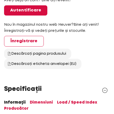
Aveți deja un cont? Bine ați revenit!
Autentificare
Nou în magazinul nostru web Heuver?Bine ați venit!
Înregistrați-vă și vedeți prețurile și stocurile.
Înregistrare
Descărcați pagina produsului
Descărcați eticheta anvelopei (EU)
Specificații
Informații
Dimensiuni
Load / Speed Index
Producător