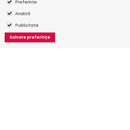
Preferințe
Analiză
Publicitate
Salvare preferințe
Despre Heuver
Despre Heuver
Istoric
Mai multe Despre Heuver
Heuver pentru mine
Conectare