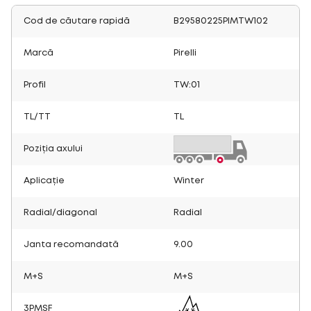
Cod de căutare rapidă
B29580225PIMTW102
Marcă
Pirelli
Profil
TW:01
TL/TT
TL
Poziția axului
Aplicație
Winter
Radial/diagonal
Radial
Janta recomandată
9.00
M+S
M+S
3PMSF