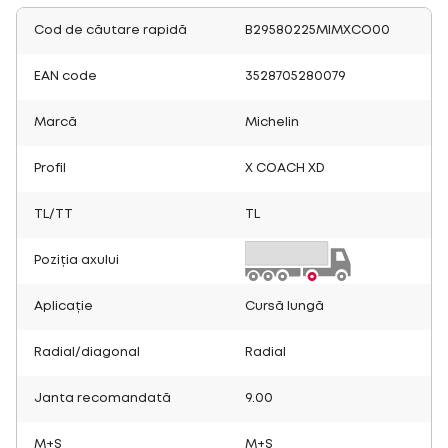
Cod de căutare rapidă
B29580225MIMXCO00
EAN code
3528705280079
Marcă
Michelin
Profil
X COACH XD
TL/TT
TL
Poziția axului
Aplicație
Cursă lungă
Radial/diagonal
Radial
Janta recomandată
9.00
M+S
M+S