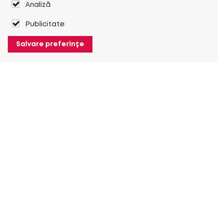
Analiză
Publicitate
Salvare preferințe
Despre Heuver
Despre Heuver
Istoric
Mai multe Despre Heuver
Heuver pentru mine
Conectare
Înregistrare
Mai multe Heuver pentru mine