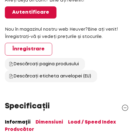
Aveți deja un cont? Bine ați revenit!
Autentificare
Nou în magazinul nostru web Heuver?Bine ați venit!
Înregistrați-vă și vedeți prețurile și stocurile.
Înregistrare
Descărcați pagina produsului
Descărcați eticheta anvelopei (EU)
Specificații
Informații
Dimensiuni
Load / Speed Index
Producător