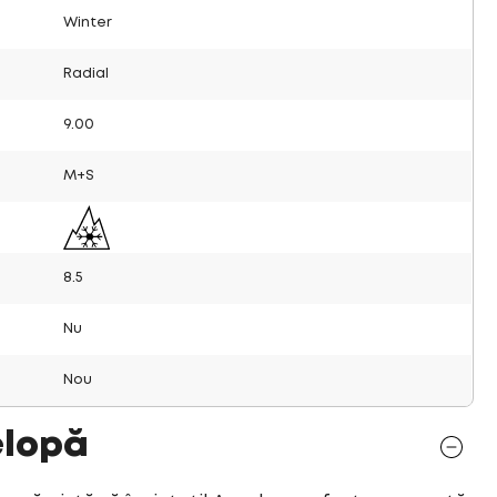
Winter
Radial
9.00
M+S
8.5
Nu
Nou
elopă