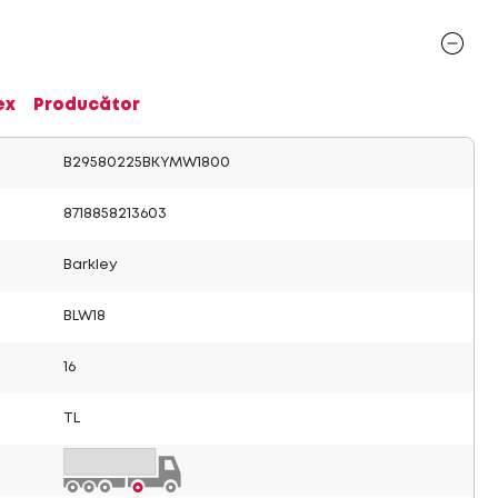
ex
Producător
B29580225BKYMW1800
8718858213603
Barkley
BLW18
16
TL