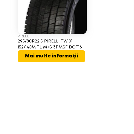
PIRELLI
295/80R22.5 PIRELLI TW:01
152/148M TL M+S 3PMSF DOT16
Mai multe informații