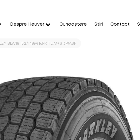
Despre Heuver
Cunoaștere
Stiri
Contact
S
EY BLW18 152/148M 16PR TL M+S 3PMSF