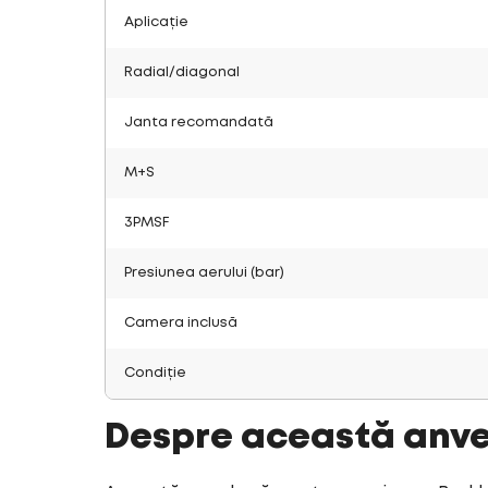
Aplicație
Radial/diagonal
Janta recomandată
M+S
3PMSF
Presiunea aerului (bar)
Camera inclusă
Condiție
Despre această anv