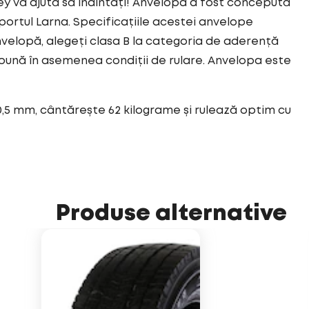
 vă ajută să înaintați! Anvelopa a fost concepută
ortul Larna. Specificațiile acestei anvelope
velopă, alegeți clasa B la categoria de aderență
bună în asemenea condiții de rulare. Anvelopa este
0,5 mm, cântărește 62 kilograme și rulează optim cu
Produse alternative