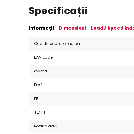
Specificații
Informații
Dimensiuni
Load / Speed Ind
Cod de căutare rapidă
EAN code
Marcă
Profil
PR
TL/TT
Poziția axului