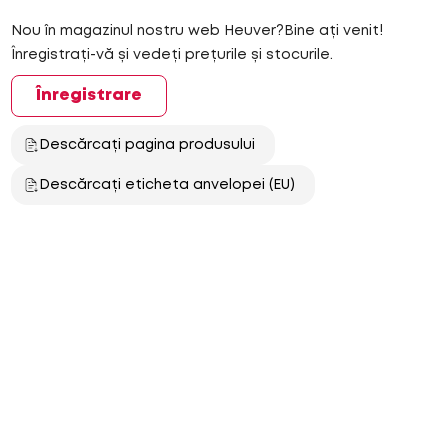
Nou în magazinul nostru web Heuver?Bine ați venit!
Înregistrați-vă și vedeți prețurile și stocurile.
Înregistrare
Descărcați pagina produsului
Descărcați eticheta anvelopei (EU)