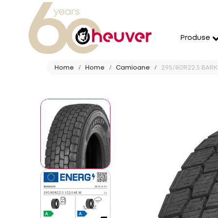
Produse
Home
Home
Camioane
295/80R22.5 BARKL