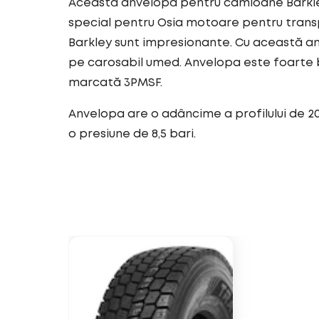
Această anvelopă pentru camioane Barkley
special pentru Osia motoare pentru transp
Barkley sunt impresionante. Cu această an
pe carosabil umed. Anvelopa este foarte 
marcată 3PMSF.
Anvelopa are o adâncime a profilului de 2
o presiune de 8,5 bari.