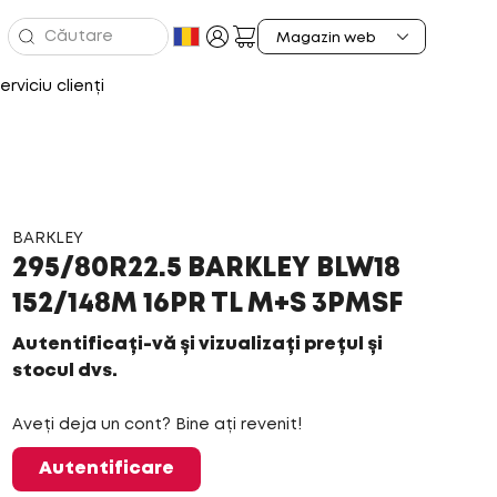
erviciu clienți
BARKLEY
295/80R22.5 BARKLEY BLW18
152/148M 16PR TL M+S 3PMSF
Autentificați-vă și vizualizați prețul și
stocul dvs.
Aveți deja un cont? Bine ați revenit!
Autentificare