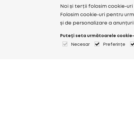
Noi și terții folosim cookie-ur
Folosim cookie-uri pentru urmă
și de personalizare a anunțuri
Puteți seta următoarele cookie-
Necesar
Preferințe
Despre Heuver
Despre Heuver