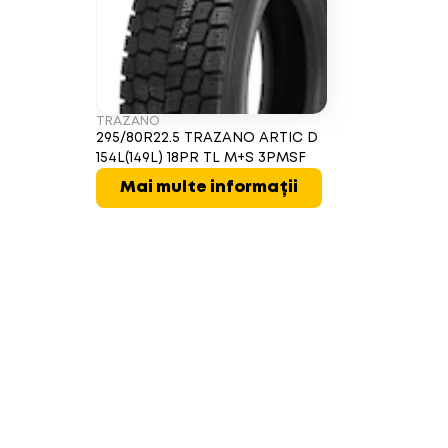
TRAZANO
295/80R22.5 TRAZANO ARTIC D
154L(149L) 18PR TL M+S 3PMSF
Mai multe informații