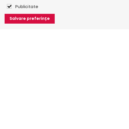
Publicitate
Salvare preferințe
Despre Heuver
Despre Heuver
Istoric
Mai multe Despre Heuver
Heuver pentru mine
Conectare
Înregistrare
Mai multe Heuver pentru mine