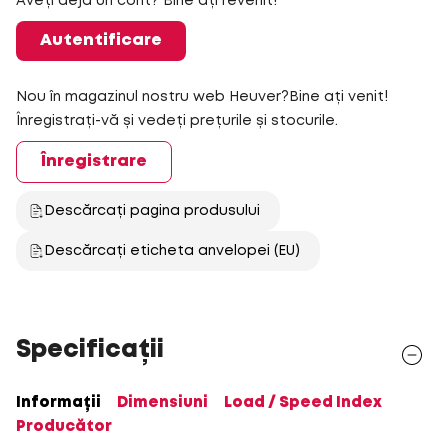
Aveți deja un cont? Bine ați revenit!
Autentificare
Nou în magazinul nostru web Heuver?Bine ați venit!
Înregistrați-vă și vedeți prețurile și stocurile.
Înregistrare
Descărcați pagina produsului
Descărcați eticheta anvelopei (EU)
Specificații
Informații
Dimensiuni
Load / Speed Index
Producător