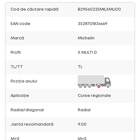
Cod de căutare rapidă
B29560225MILXMU00
EAN code
3528701836669
Marcă
Michelin
Profil
X MULTI D
TL/TT
TL
Poziția axului
Aplicație
Curse regionale
Radial/diagonal
Radial
Janta recomandată
9.00
M+S
M+S