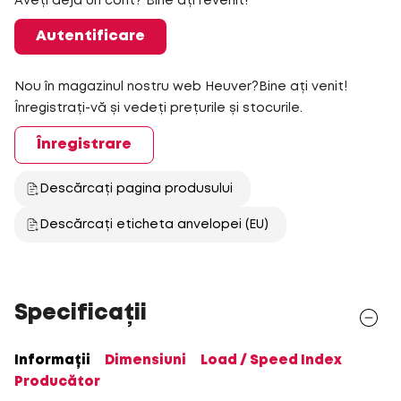
Aveți deja un cont? Bine ați revenit!
Autentificare
Nou în magazinul nostru web Heuver?Bine ați venit!
Înregistrați-vă și vedeți prețurile și stocurile.
Înregistrare
Descărcați pagina produsului
Descărcați eticheta anvelopei (EU)
Specificații
Informații
Dimensiuni
Load / Speed Index
Producător