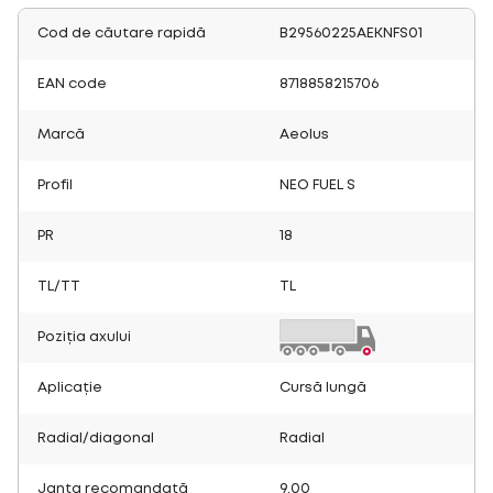
Cod de căutare rapidă
B29560225AEKNFS01
EAN code
8718858215706
Marcă
Aeolus
Profil
NEO FUEL S
PR
18
TL/TT
TL
Poziția axului
Aplicație
Cursă lungă
Radial/diagonal
Radial
Janta recomandată
9.00