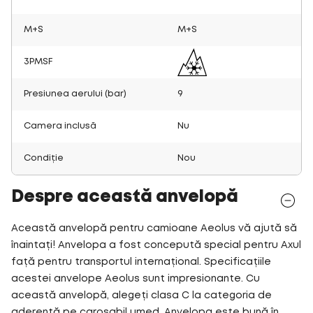
M+S
M+S
3PMSF
Presiunea aerului (bar)
9
Camera inclusă
Nu
Condiție
Nou
Despre această anvelopă
Această anvelopă pentru camioane Aeolus vă ajută să
înaintați! Anvelopa a fost concepută special pentru Axul
față pentru transportul internațional. Specificațiile
acestei anvelope Aeolus sunt impresionante. Cu
această anvelopă, alegeți clasa C la categoria de
aderență pe carosabil umed. Anvelopa este bună în