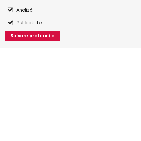
Analiză
Publicitate
Salvare preferințe
Despre Heuver
Despre Heuver
Istoric
Mai multe Despre Heuver
Heuver pentru mine
Conectare
Înregistrare