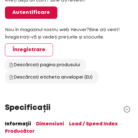
Aveți deja un cont? Bine ați revenit!
Autentificare
Nou în magazinul nostru web Heuver?Bine ați venit!
Înregistrați-vă și vedeți prețurile și stocurile.
Înregistrare
Descărcați pagina produsului
Descărcați eticheta anvelopei (EU)
Specificații
Informații
Dimensiuni
Load / Speed Index
Producător