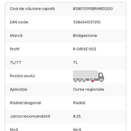
Cod de căutare rapidă
B28570195BRMRD200
EAN code
3286341037210
Marcă
Bridgestone
Profil
R-DRIVE 002
TL/TT
TL
Poziția axului
Aplicație
Curse regionale
Radial/diagonal
Radial
Janta recomandată
8.25
M+S
M+S