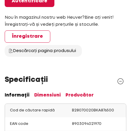
Autentificare
Nou în magazinul nostru web Heuver?Bine ați venit!
Înregistrați-vă și vedeți prețurile și stocurile.
Înregistrare
Descărcați pagina produsului
Specificații
Informații
Dimensiuni
Producător
Cod de căutare rapidă
B28070020BKA876500
EAN code
8903094021970