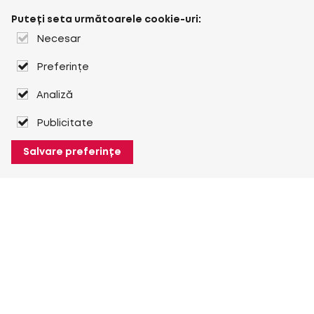
Puteți seta următoarele cookie-uri:
Necesar
Preferințe
Analiză
Publicitate
Salvare preferințe
Despre Heuver
Despre Heuver
Istoric
Mai multe Despre Heuver