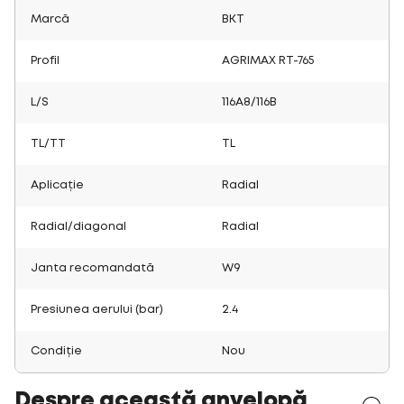
Marcă
BKT
Profil
AGRIMAX RT-765
L/S
116A8/116B
TL/TT
TL
Aplicație
Radial
Radial/diagonal
Radial
Janta recomandată
W9
Presiunea aerului (bar)
2.4
Condiție
Nou
Despre această anvelopă