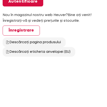
Autentificare
Nou în magazinul nostru web Heuver?Bine ați venit!
Înregistrați-vă și vedeți prețurile și stocurile.
Înregistrare
Descărcați pagina produsului
Descărcați eticheta anvelopei (EU)