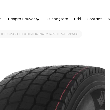
Despre Heuver
Cunoaștere
Stiri
Contact
S
OOK SMART FLEX DH31 148/145M 16PR TL M+S 3PMSF