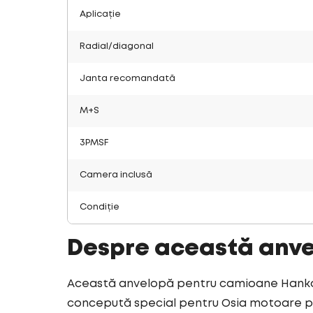
Aplicație
Radial/diagonal
Janta recomandată
M+S
3PMSF
Camera inclusă
Condiție
Despre această anv
Această anvelopă pentru camioane Hankook
concepută special pentru Osia motoare pen