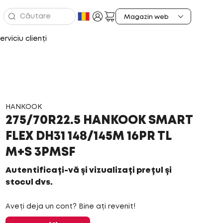
erviciu clienți
HANKOOK
275/70R22.5 HANKOOK SMART
FLEX DH31 148/145M 16PR TL
M+S 3PMSF
Autentificați-vă și vizualizați prețul și
stocul dvs.
Aveți deja un cont? Bine ați revenit!