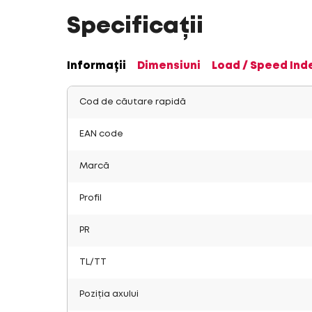
Specificații
Informații
Dimensiuni
Load / Speed Ind
Cod de căutare rapidă
EAN code
Marcă
Profil
PR
TL/TT
Poziția axului