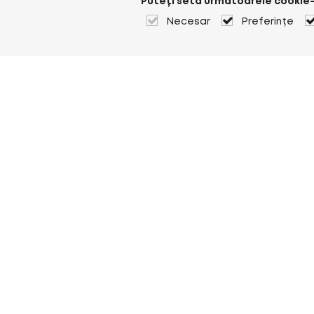
Puteți seta următoarele cookie-
Necesar
Preferințe
Despre Heuver
Despre Heuver
Istoric
Mai multe Despre Heuver
Heuver pentru mine