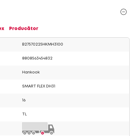
ex
Producător
B27570225HKMH3100
8808563454832
Hankook
SMART FLEX DH31
16
TL