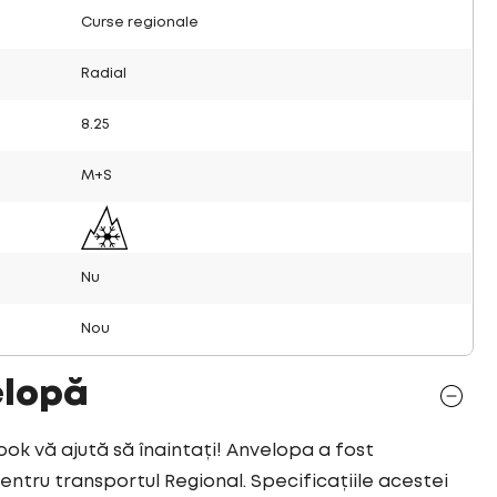
Curse regionale
Radial
8.25
M+S
Nu
Nou
elopă
 vă ajută să înaintați! Anvelopa a fost
tru transportul Regional. Specificațiile acestei