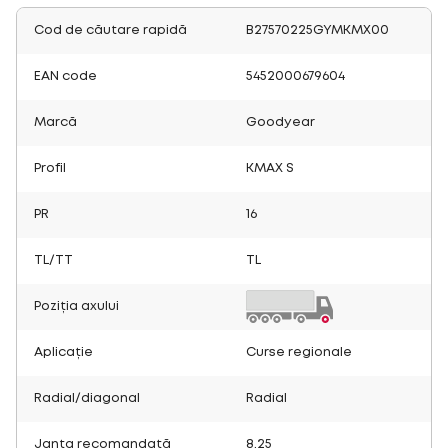
Cod de căutare rapidă
B27570225GYMKMX00
EAN code
5452000679604
Marcă
Goodyear
Profil
KMAX S
PR
16
TL/TT
TL
Poziția axului
Aplicație
Curse regionale
Radial/diagonal
Radial
Janta recomandată
8.25