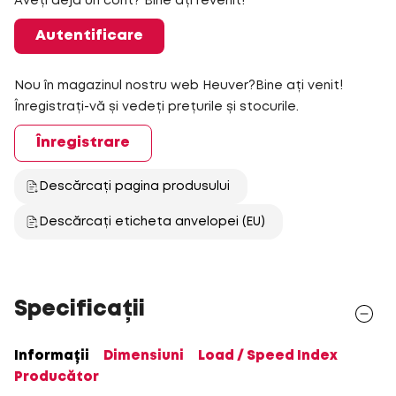
Aveți deja un cont? Bine ați revenit!
Autentificare
Nou în magazinul nostru web Heuver?Bine ați venit!
Înregistrați-vă și vedeți prețurile și stocurile.
Înregistrare
Descărcați pagina produsului
Descărcați eticheta anvelopei (EU)
Specificații
Informații
Dimensiuni
Load / Speed Index
Producător