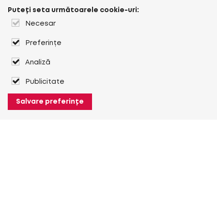
Puteți seta următoarele cookie-uri:
Necesar
Preferințe
Analiză
Publicitate
Salvare preferințe
Despre Heuver
Despre Heuver
Istoric
Mai multe Despre Heuver
Heuver pentru mine