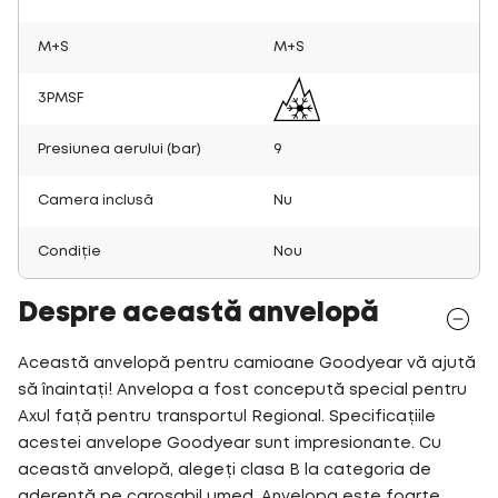
M+S
M+S
3PMSF
Presiunea aerului (bar)
9
Camera inclusă
Nu
Condiție
Nou
Despre această anvelopă
Această anvelopă pentru camioane Goodyear vă ajută
să înaintați! Anvelopa a fost concepută special pentru
Axul față pentru transportul Regional. Specificațiile
acestei anvelope Goodyear sunt impresionante. Cu
această anvelopă, alegeți clasa B la categoria de
aderență pe carosabil umed. Anvelopa este foarte