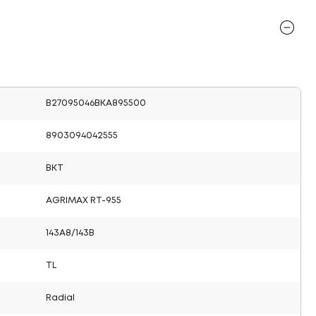
B27095046BKA895500
8903094042555
BKT
AGRIMAX RT-955
143A8/143B
TL
Radial