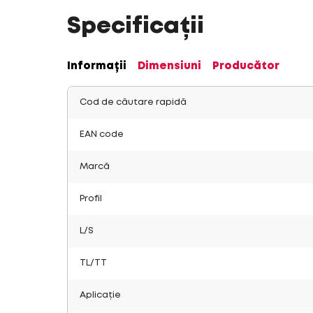
Specificații
Informații
Dimensiuni
Producător
Cod de căutare rapidă
EAN code
Marcă
Profil
L/S
TL/TT
Aplicație