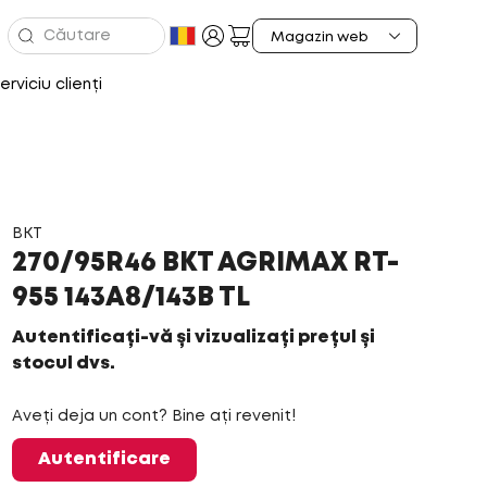
erviciu clienți
BKT
270/95R46 BKT AGRIMAX RT-
955 143A8/143B TL
Autentificați-vă și vizualizați prețul și
stocul dvs.
Aveți deja un cont? Bine ați revenit!
Autentificare