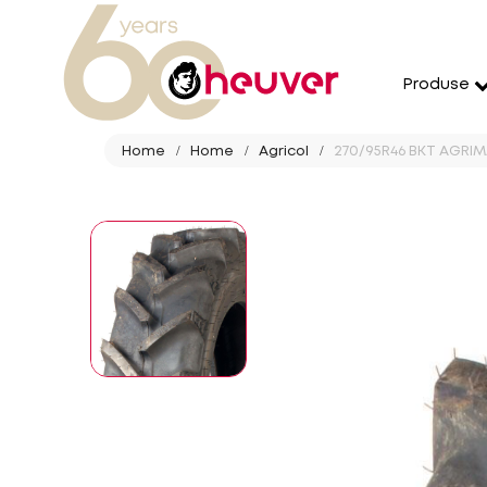
Produse
Home
Home
Agricol
270/95R46 BKT AGRIMA