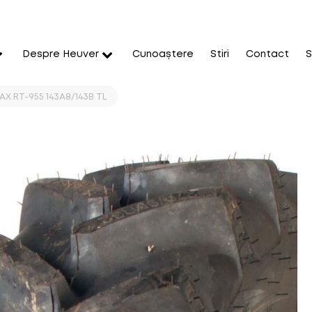
Despre Heuver
Cunoaștere
Stiri
Contact
S
X RT-955 143A8/143B TL