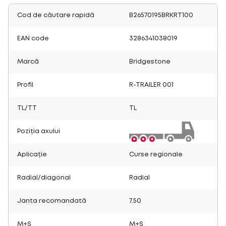
Cod de căutare rapidă
B26570195BRKRT100
EAN code
3286341038019
Marcă
Bridgestone
Profil
R-TRAILER 001
TL/TT
TL
Poziția axului
Aplicație
Curse regionale
Radial/diagonal
Radial
Janta recomandată
7.50
M+S
M+S