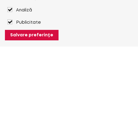
Analiză
Publicitate
Salvare preferințe
Despre Heuver
Despre Heuver
Istoric
Mai multe Despre Heuver
Heuver pentru mine
Conectare
Înregistrare