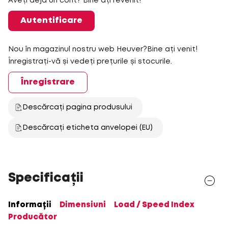
Aveți deja un cont? Bine ați revenit!
Autentificare
Nou în magazinul nostru web Heuver?Bine ați venit!
Înregistrați-vă și vedeți prețurile și stocurile.
Înregistrare
Descărcați pagina produsului
Descărcați eticheta anvelopei (EU)
Specificații
Informații
Dimensiuni
Load / Speed Index
Producător