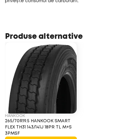
privește consumul de carburant.
Produse alternative
HANKOOK
265/70R19.5 HANKOOK SMART
FLEX TH31 143/141J 18PR TL M+S
3PMSF