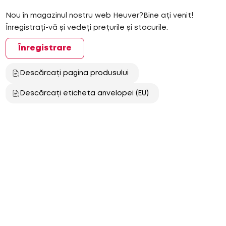
Nou în magazinul nostru web Heuver?Bine ați venit!
Înregistrați-vă și vedeți prețurile și stocurile.
Înregistrare
Descărcați pagina produsului
Descărcați eticheta anvelopei (EU)