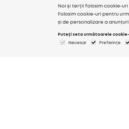
Noi și terții folosim cookie-ur
Folosim cookie-uri pentru urmă
și de personalizare a anunțuri
Puteți seta următoarele cookie-
Necesar
Preferințe
Despre Heuver
Despre Heuver