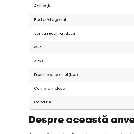
Aplicație
Radial/diagonal
Janta recomandată
M+S
3PMSF
Presiunea aerului (bar)
Camera inclusă
Condiție
Despre această anv