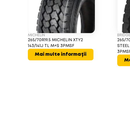
MICHELIN
BRIDG
265/70R19.5 MICHELIN XTY2
265/7
143/141J TL M+S 3PMSF
STEEL
3PMS
Mai multe informații
Ma