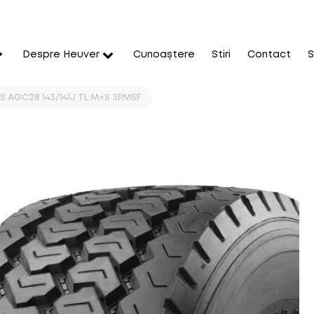
Despre Heuver
Cunoaștere
Stiri
Contact
S
S AGC28 143/141J TL M+S 3PMSF