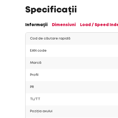
Specificații
Informații
Dimensiuni
Load / Speed Ind
Cod de căutare rapidă
EAN code
Marcă
Profil
PR
TL/TT
Poziția axului