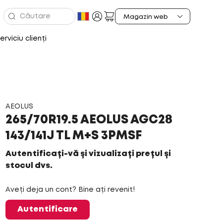
erviciu clienți
AEOLUS
265/70R19.5 AEOLUS AGC28
143/141J TL M+S 3PMSF
Autentificați-vă și vizualizați prețul și
stocul dvs.
Aveți deja un cont? Bine ați revenit!
Autentificare