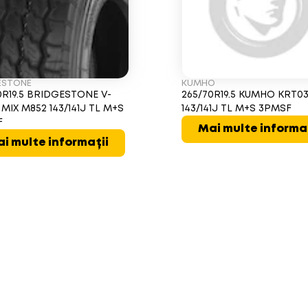
ESTONE
KUMHO
0R19.5 BRIDGESTONE V-
265/70R19.5 KUMHO KRT0
 MIX M852 143/141J TL M+S
143/141J TL M+S 3PMSF
F
Mai multe informa
i multe informații