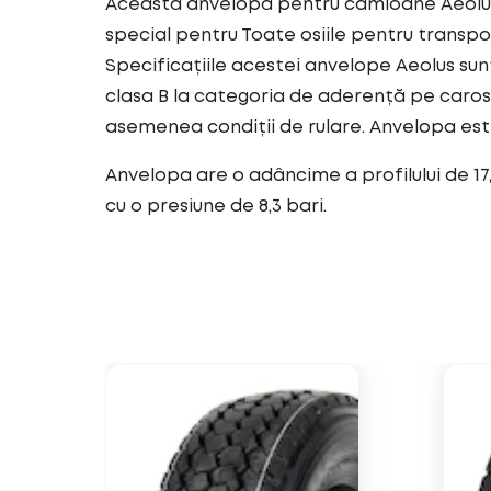
Această anvelopă pentru camioane Aeolus 
special pentru Toate osiile pentru transpor
Specificațiile acestei anvelope Aeolus su
clasa B la categoria de aderență pe caros
asemenea condiții de rulare. Anvelopa es
Anvelopa are o adâncime a profilului de 17
cu o presiune de 8,3 bari.