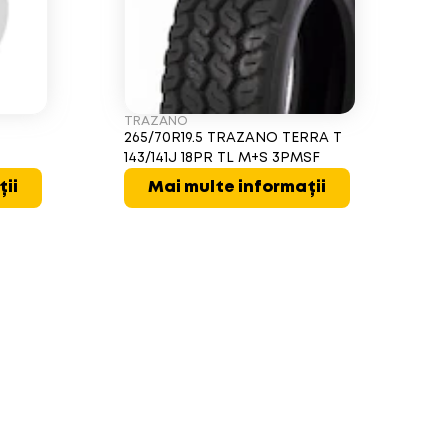
TRAZANO
3
265/70R19.5 TRAZANO TERRA T
143/141J 18PR TL M+S 3PMSF
ții
Mai multe informații