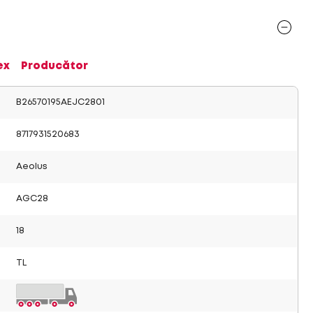
ex
Producător
B26570195AEJC2801
8717931520683
Aeolus
AGC28
18
TL