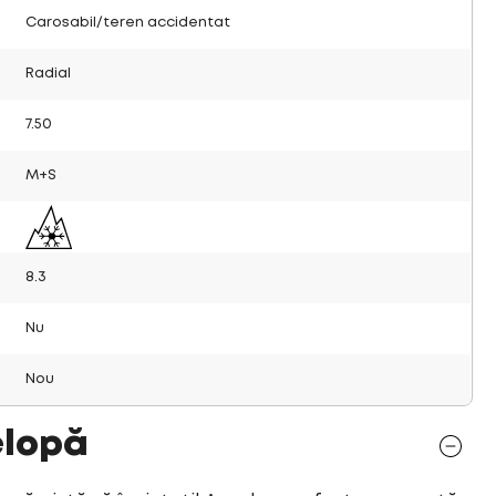
Carosabil/teren accidentat
Radial
7.50
M+S
8.3
Nu
Nou
elopă