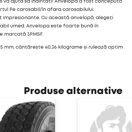
vă ajută să înaintați! Anvelopa a fost concepută
tul Pe carosabil/în afara carosabilului.
nt impresionante. Cu această anvelopă, alegeți
abil umed. Anvelopa este foarte bună în
te marcată 3PMSF.
,5 mm, cântărește 40,36 kilograme și rulează optim
Produse alternative