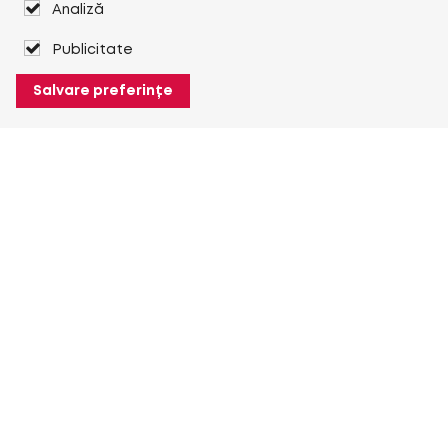
Analiză
Publicitate
Salvare preferințe
Despre Heuver
Despre Heuver
Istoric
Mai multe Despre Heuver
Heuver pentru mine
Conectare
Înregistrare
Mai multe Heuver pentru mine