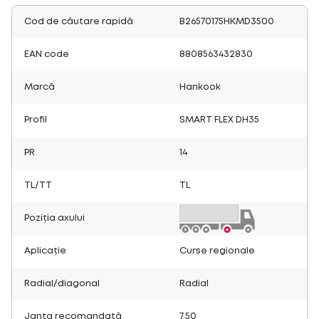
Cod de căutare rapidă
B26570175HKMD3500
EAN code
8808563432830
Marcă
Hankook
Profil
SMART FLEX DH35
PR
14
TL/TT
TL
Poziția axului
Aplicație
Curse regionale
Radial/diagonal
Radial
Janta recomandată
7.50