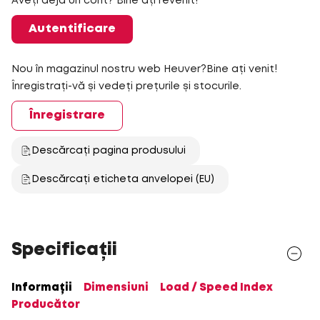
Aveți deja un cont? Bine ați revenit!
Autentificare
Nou în magazinul nostru web Heuver?Bine ați venit!
Înregistrați-vă și vedeți prețurile și stocurile.
Înregistrare
Descărcați pagina produsului
Descărcați eticheta anvelopei (EU)
Specificații
Informații
Dimensiuni
Load / Speed Index
Producător