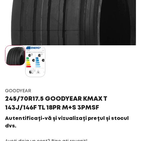
GOODYEAR
245/70R17.5 GOODYEAR KMAX T
143J/146F TL 18PR M+S 3PMSF
Autentificați-vă și vizualizați prețul și stocul
dvs.