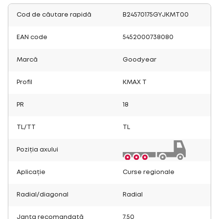
Cod de căutare rapidă
B24570175GYJKMT00
EAN code
5452000738080
Marcă
Goodyear
Profil
KMAX T
PR
18
TL/TT
TL
Poziția axului
Aplicație
Curse regionale
Radial/diagonal
Radial
Janta recomandată
7.50