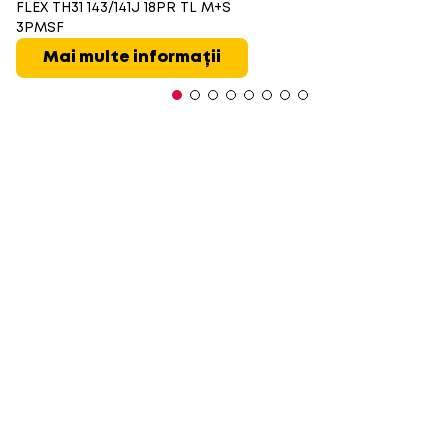
FLEX TH31 143/141J 18PR TL M+S
3PMSF
Mai multe informații