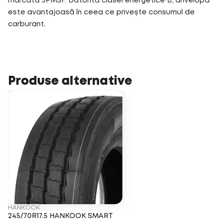
marcată 3PMSF. Datorită clasei energetice B, anvelopa
este avantajoasă în ceea ce privește consumul de
carburant.
Produse alternative
HANKOOK
245/70R17.5 HANKOOK SMART