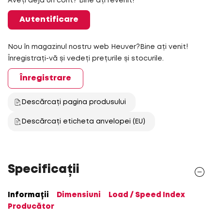
Aveți deja un cont? Bine ați revenit!
Autentificare
Nou în magazinul nostru web Heuver?Bine ați venit!
Înregistrați-vă și vedeți prețurile și stocurile.
Înregistrare
Descărcați pagina produsului
Descărcați eticheta anvelopei (EU)
Specificații
Informații
Dimensiuni
Load / Speed Index
Producător