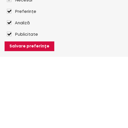
Necesar
Preferințe
Analiză
Publicitate
Salvare preferințe
Despre Heuver
Despre Heuver
Istoric
Mai multe Despre Heuver
Heuver pentru mine
Conectare