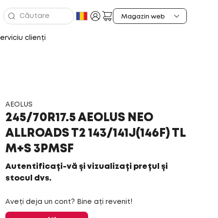
erviciu clienți
AEOLUS
245/70R17.5 AEOLUS NEO
ALLROADS T2 143/141J(146F) TL
M+S 3PMSF
Autentificați-vă și vizualizați prețul și
stocul dvs.
Aveți deja un cont? Bine ați revenit!