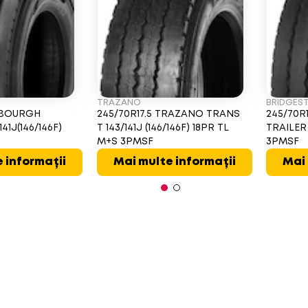
TRAZANO
BRIDGES
ALBOURGH
245/70R17.5 TRAZANO TRANS
245/70R
41J(146/146F)
T 143/141J (146/146F) 18PR TL
TRAILER 
M+S 3PMSF
3PMSF
 informații
Mai multe informații
Mai 