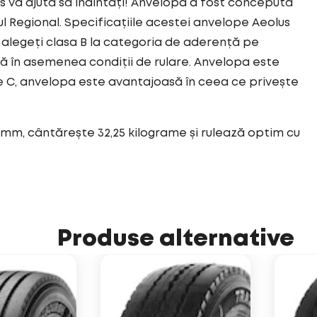
vă ajută să înaintați! Anvelopa a fost concepută
 Regional. Specificațiile acestei anvelope Aeolus
alegeți clasa B la categoria de aderență pe
ă în asemenea condiții de rulare. Anvelopa este
e C, anvelopa este avantajoasă în ceea ce privește
 mm, cântărește 32,25 kilograme și rulează optim cu
Produse alternative