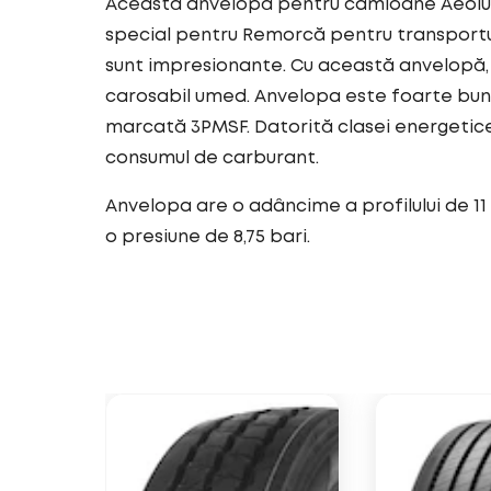
Această anvelopă pentru camioane Aeolus 
special pentru Remorcă pentru transportul
sunt impresionante. Cu această anvelopă, 
carosabil umed. Anvelopa este foarte bun
marcată 3PMSF. Datorită clasei energetic
consumul de carburant.
Anvelopa are o adâncime a profilului de 11
o presiune de 8,75 bari.