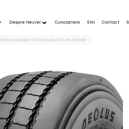
Despre Heuver
Cunoaștere
Stiri
Contact
S
S NEO ALLROADS T2 143/141J(146F) TL M+S 3PMSF