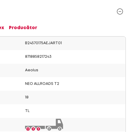
ex
Producător
B24570175AEJART01
8718858217243
Aeolus
NEO ALLROADS T2
18
TL