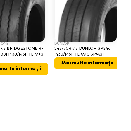
TONE
DUNLOP
FI
17.5 BRIDGESTONE R-
245/70R17.5 DUNLOP SP246
24
001 143J/146F TL M+S
143J/146F TL M+S 3PMSF
TS
M
Mai multe informații
multe informații