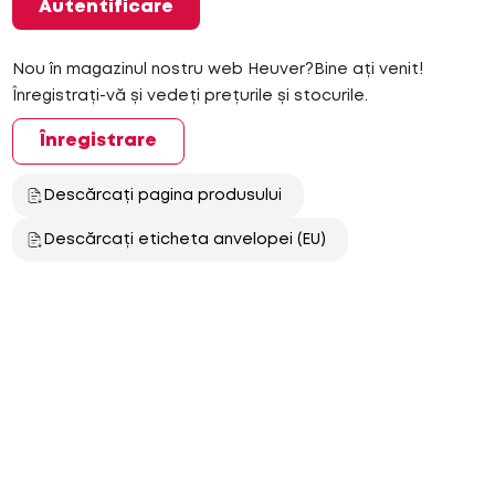
Autentificare
Nou în magazinul nostru web Heuver?Bine ați venit!
Înregistrați-vă și vedeți prețurile și stocurile.
Înregistrare
Descărcați pagina produsului
Descărcați eticheta anvelopei (EU)