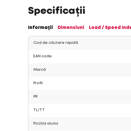
Specificații
Informații
Dimensiuni
Load / Speed Ind
Cod de căutare rapidă
EAN code
Marcă
Profil
PR
TL/TT
Poziția axului