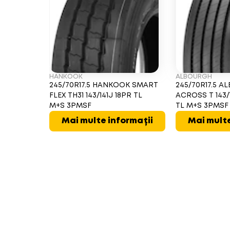
HANKOOK
ALBOURGH
245/70R17.5 HANKOOK SMART
245/70R17.5 
FLEX TH31 143/141J 18PR TL
ACROSS T 143/1
M+S 3PMSF
TL M+S 3PMSF
Mai multe informații
Mai multe