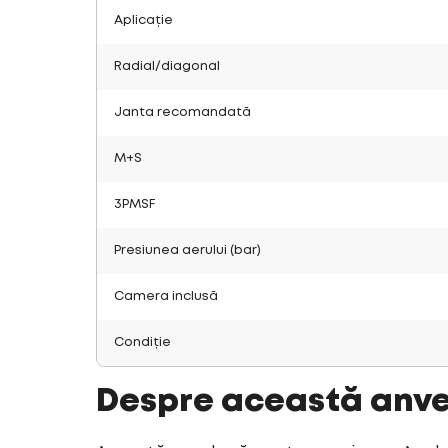
Aplicație
Radial/diagonal
Janta recomandată
M+S
3PMSF
Presiunea aerului (bar)
Camera inclusă
Condiție
Despre această anv