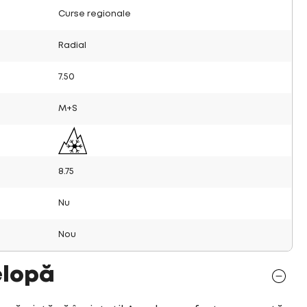
Curse regionale
Radial
7.50
M+S
8.75
Nu
Nou
elopă