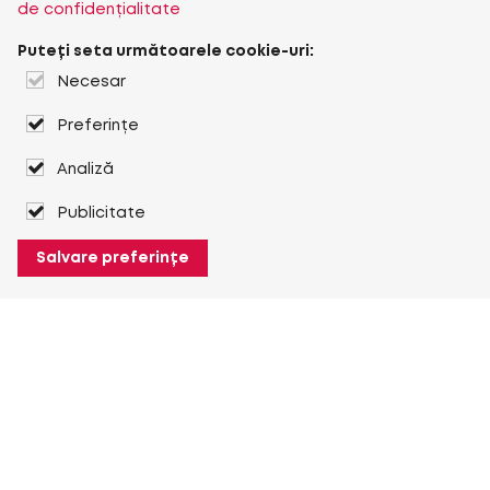
de confidențialitate
Puteți seta următoarele cookie-uri:
Necesar
Preferințe
Analiză
Publicitate
Salvare preferințe
Despre Heuver
Despre Heuver
Istoric
Mai multe Despre Heuver