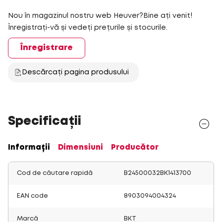
Nou în magazinul nostru web Heuver?Bine ați venit!
Înregistrați-vă și vedeți prețurile și stocurile.
Înregistrare
Descărcați pagina produsului
Specificații
Informații
Dimensiuni
Producător
Cod de căutare rapidă
B24500032BK1413700
EAN code
8903094004324
Marcă
BKT