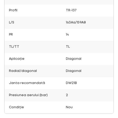
Profil
TR-137
L/S
163A6/159A8
PR
14
TL/TT
TL
Aplicație
Diagonal
Radial/diagonal
Diagonal
Janta recomandată
DW21B
Presiunea aerului (bar)
2
Condiție
Nou