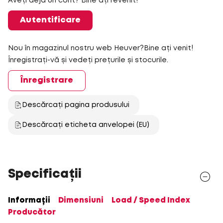
Aveți deja un cont? Bine ați revenit!
Autentificare
Nou în magazinul nostru web Heuver?Bine ați venit!
Înregistrați-vă și vedeți prețurile și stocurile.
Înregistrare
Descărcați pagina produsului
Descărcați eticheta anvelopei (EU)
Specificații
Informații
Dimensiuni
Load / Speed Index
Producător