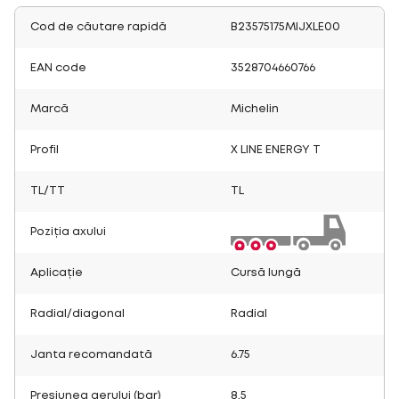
Cod de căutare rapidă
B23575175MIJXLE00
EAN code
3528704660766
Marcă
Michelin
Profil
X LINE ENERGY T
TL/TT
TL
Poziția axului
Aplicație
Cursă lungă
Radial/diagonal
Radial
Janta recomandată
6.75
Presiunea aerului (bar)
8.5