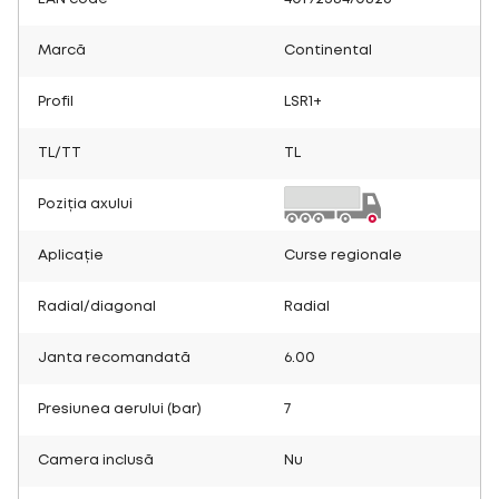
Marcă
Continental
Profil
LSR1+
TL/TT
TL
Poziția axului
Aplicație
Curse regionale
Radial/diagonal
Radial
Janta recomandată
6.00
Presiunea aerului (bar)
7
Camera inclusă
Nu