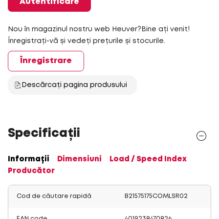
Autentificare
Nou în magazinul nostru web Heuver?Bine ați venit!
Înregistrați-vă și vedeți prețurile și stocurile.
Înregistrare
Descărcați pagina produsului
Specificații
Informații
Dimensiuni
Load / Speed Index
Producător
Cod de căutare rapidă
B21575175COMLSR02
EAN code
4019238470826