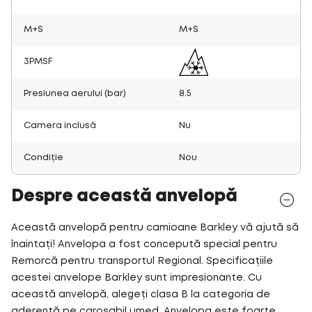
M+S
M+S
3PMSF
Presiunea aerului (bar)
8.5
Camera inclusă
Nu
Condiție
Nou
Despre această anvelopă
Această anvelopă pentru camioane Barkley vă ajută să
înaintați! Anvelopa a fost concepută special pentru
Remorcă pentru transportul Regional. Specificațiile
acestei anvelope Barkley sunt impresionante. Cu
această anvelopă, alegeți clasa B la categoria de
aderență pe carosabil umed. Anvelopa este foarte