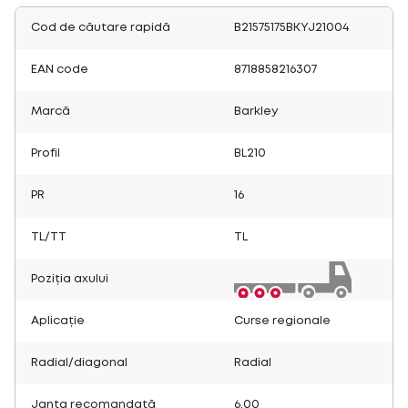
Cod de căutare rapidă
B21575175BKYJ21004
EAN code
8718858216307
Marcă
Barkley
Profil
BL210
PR
16
TL/TT
TL
Poziția axului
Aplicație
Curse regionale
Radial/diagonal
Radial
Janta recomandată
6.00