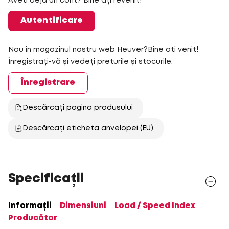
Aveți deja un cont? Bine ați revenit!
Autentificare
Nou în magazinul nostru web Heuver?Bine ați venit!
Înregistrați-vă și vedeți prețurile și stocurile.
Înregistrare
Descărcați pagina produsului
Descărcați eticheta anvelopei (EU)
Specificații
Informații
Dimensiuni
Load / Speed Index
Producător