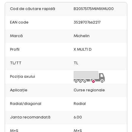
Cod de căutare rapidă
B20575175MIMXMU00
EAN code
3528707662217
Marcă
Michelin
Profil
X MULTI D
TL/TT
TL
Poziția axului
Aplicație
Curse regionale
Radial/diagonal
Radial
Janta recomandată
6.00
M+S
M+S