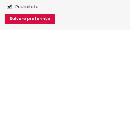
Publicitate
Salvare preferințe
Despre Heuver
Despre Heuver
Istoric
Mai multe Despre Heuver
Heuver pentru mine
Conectare
Înregistrare
Mai multe Heuver pentru mine