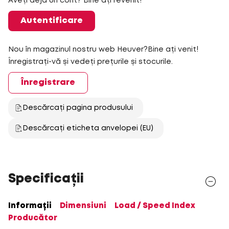
Aveți deja un cont? Bine ați revenit!
Autentificare
Nou în magazinul nostru web Heuver?Bine ați venit!
Înregistrați-vă și vedeți prețurile și stocurile.
Înregistrare
Descărcați pagina produsului
Descărcați eticheta anvelopei (EU)
Specificații
Informații
Dimensiuni
Load / Speed Index
Producător