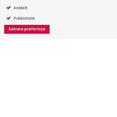
Analiză
Publicitate
Salvare preferințe
Despre Heuver
Despre Heuver
Istoric
Mai multe Despre Heuver
Heuver pentru mine
Conectare
Înregistrare