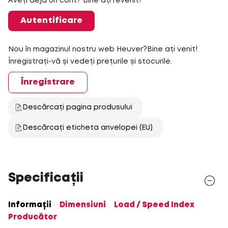
Aveți deja un cont? Bine ați revenit!
Autentificare
Nou în magazinul nostru web Heuver?Bine ați venit!
Înregistrați-vă și vedeți prețurile și stocurile.
Înregistrare
Descărcați pagina produsului
Descărcați eticheta anvelopei (EU)
Specificații
Informații
Dimensiuni
Load / Speed Index
Producător