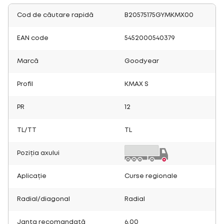
Cod de căutare rapidă
B20575175GYMKMX00
EAN code
5452000540379
Marcă
Goodyear
Profil
KMAX S
PR
12
TL/TT
TL
Poziția axului
Aplicație
Curse regionale
Radial/diagonal
Radial
Janta recomandată
6.00