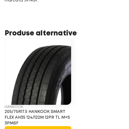
marcată 3PMSF.
Produse alternative
HANKOOK
205/75R17.5 HANKOOK SMART
FLEX AH35 124/122M 12PR TL M+S
3PMSF