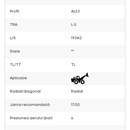
Profil
AL53
TRA
L-5
L/S
193A2
Stele
**
TL/TT
TL
Aplicație
Radial/diagonal
Radial
Janta recomandată
17.00
Presiunea aerului (bar)
6