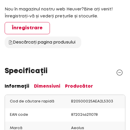
Nou în magazinul nostru web Heuver?Bine ați venit!
Înregistrați-vă și vedeți prețurile și stocurile.
Înregistrare
Descărcați pagina produsului
Specificații
Informații
Dimensiuni
Producător
Cod de căutare rapidă
B20500025AEA2L5303
EAN code
8720246211078
Marcă
Aeolus