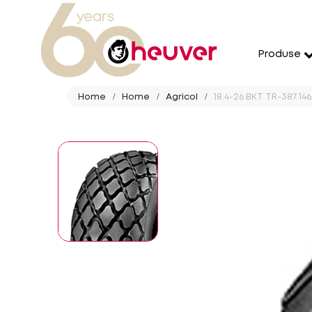
Produse
Home
Home
Agricol
18.4-26 BKT TR-387 146