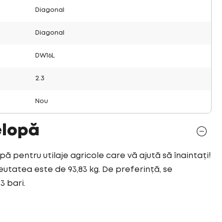
Diagonal
Diagonal
DW16L
2.3
Nou
elopă
pă pentru utilaje agricole care vă ajută să înaintați!
eutatea este de 93,83 kg. De preferință, se
3 bari.