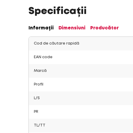
Specificații
Informații
Dimensiuni
Producător
Cod de căutare rapidă
EAN code
Marcă
Profil
L/S
PR
TL/TT