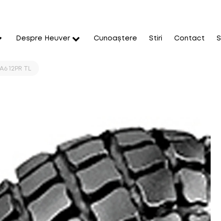
Despre Heuver
Cunoaștere
Stiri
Contact
S
A6 12PR TL