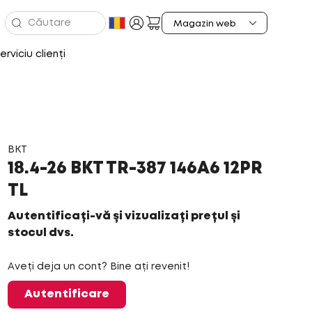
erviciu clienți
BKT
18.4-26 BKT TR-387 146A6 12PR
TL
Autentificați-vă și vizualizați prețul și
stocul dvs.
Aveți deja un cont? Bine ați revenit!
Autentificare