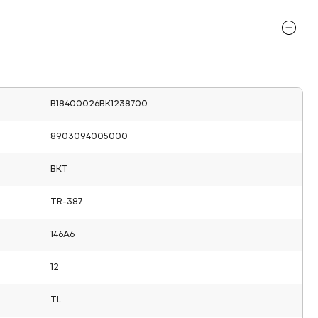
B18400026BK1238700
8903094005000
BKT
TR-387
146A6
12
TL