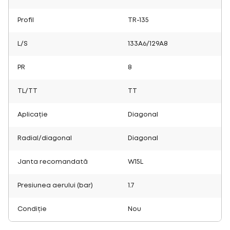
Profil
TR-135
L/S
133A6/129A8
PR
8
TL/TT
TT
Aplicație
Diagonal
Radial/diagonal
Diagonal
Janta recomandată
W15L
Presiunea aerului (bar)
1.7
Condiție
Nou