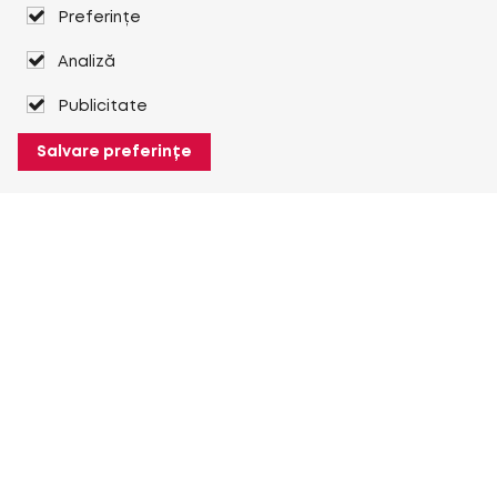
Preferințe
Analiză
Publicitate
Salvare preferințe
Despre Heuver
Despre Heuver
Istoric
Mai multe Despre Heuver