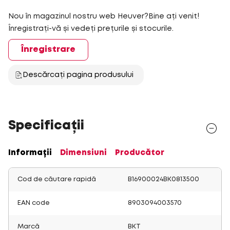
Nou în magazinul nostru web Heuver?Bine ați venit!
Înregistrați-vă și vedeți prețurile și stocurile.
Înregistrare
Descărcați pagina produsului
Specificații
Informații
Dimensiuni
Producător
Cod de căutare rapidă
B16900024BK0813500
EAN code
8903094003570
Marcă
BKT