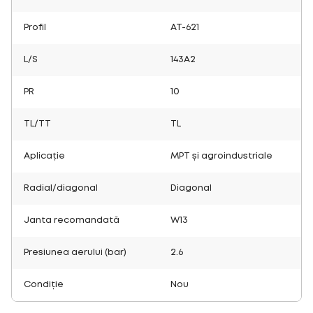
Profil
AT-621
L/S
143A2
PR
10
TL/TT
TL
Aplicație
MPT și agroindustriale
Radial/diagonal
Diagonal
Janta recomandată
W13
Presiunea aerului (bar)
2.6
Condiție
Nou