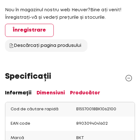
Nou în magazinul nostru web Heuver?Bine ați venit!
Înregistrați-vă și vedeți prețurile și stocurile.
Înregistrare
Descărcați pagina produsului
Specificații
Informații
Dimensiuni
Producător
Cod de căutare rapidă
B15570018BK1062100
EAN code
8903094041602
Marcă
BKT