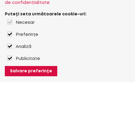
de confidențialitate
Puteți seta următoarele cookie-uri:
Necesar
Preferințe
Analiză
Publicitate
Salvare preferințe
Despre Heuver
Despre Heuver
Istoric
Mai multe Despre Heuver