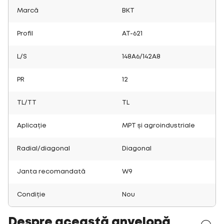
Marcă
BKT
Profil
AT-621
L/S
148A6/142A8
PR
12
TL/TT
TL
Aplicație
MPT și agroindustriale
Radial/diagonal
Diagonal
Janta recomandată
W9
Condiție
Nou
Despre această anvelopă