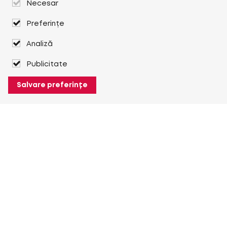
Necesar
Preferințe
Analiză
Publicitate
Salvare preferințe
Despre Heuver
Despre Heuver
Istoric
Mai multe Despre Heuver
Heuver pentru mine