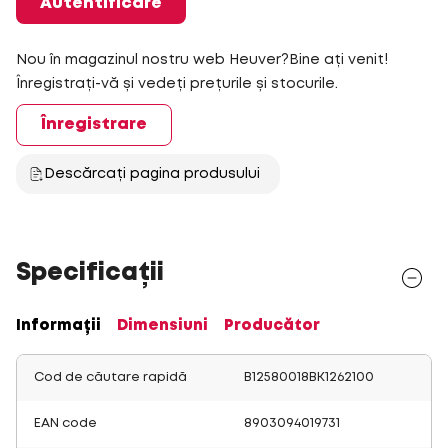
Autentificare
Nou în magazinul nostru web Heuver?Bine ați venit!
Înregistrați-vă și vedeți prețurile și stocurile.
Înregistrare
Descărcați pagina produsului
Specificații
Informații
Dimensiuni
Producător
Cod de căutare rapidă
B12580018BK1262100
EAN code
8903094019731