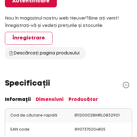
Autentificare
Nou în magazinul nostru web Heuver?Bine ați venit!
Înregistrați-vă și vedeți prețurile și stocurile.
Înregistrare
Descărcați pagina produsului
Specificații
Informații
Dimensiuni
Producător
Cod de căutare rapidă
B11200028MRL0832901
EAN code
8907375004805