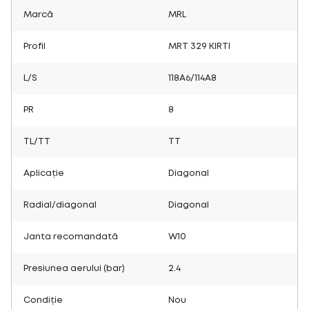
Marcă
MRL
Profil
MRT 329 KIRTI
L/S
118A6/114A8
PR
8
TL/TT
TT
Aplicație
Diagonal
Radial/diagonal
Diagonal
Janta recomandată
W10
Presiunea aerului (bar)
2.4
Condiție
Nou