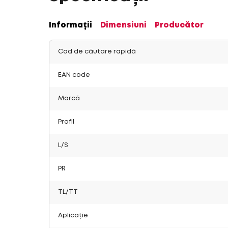
Informații
Dimensiuni
Producător
Cod de căutare rapidă
EAN code
Marcă
Profil
L/S
PR
TL/TT
Aplicație