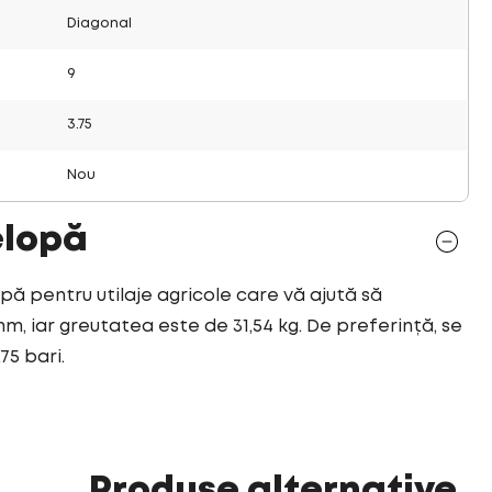
Diagonal
9
3.75
Nou
elopă
opă pentru utilaje agricole care vă ajută să
mm, iar greutatea este de 31,54 kg. De preferință, se
75 bari.
Produse alternative