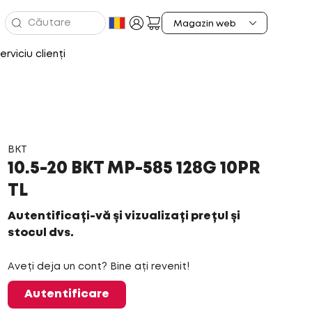
erviciu clienți
BKT
10.5-20 BKT MP-585 128G 10PR
TL
Autentificați-vă și vizualizați prețul și
stocul dvs.
Aveți deja un cont? Bine ați revenit!
Autentificare