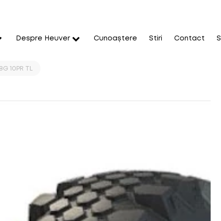
Despre Heuver
Cunoaștere
Stiri
Contact
S
8G 10PR TL