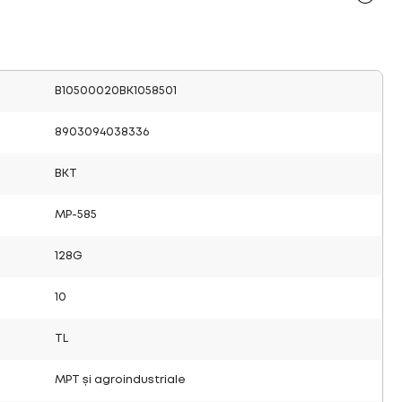
B10500020BK1058501
8903094038336
BKT
MP-585
128G
10
TL
MPT și agroindustriale