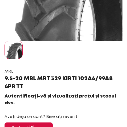
MRL
9.5-20 MRL MRT 329 KIRTI 102A6/99A8
6PR TT
Autentificați-vă și vizualizați prețul și stocul
dvs.
Aveți deja un cont? Bine ați revenit!