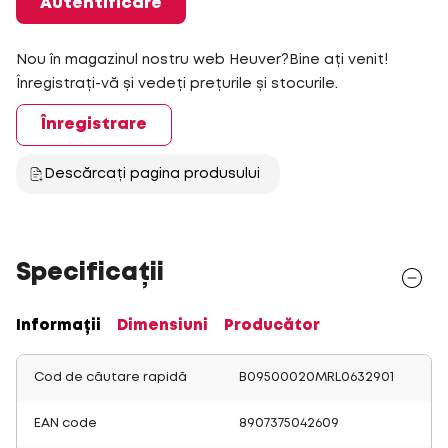
Autentificare
Nou în magazinul nostru web Heuver?Bine ați venit!
Înregistrați-vă și vedeți prețurile și stocurile.
Înregistrare
Descărcați pagina produsului
Specificații
Informații
Dimensiuni
Producător
Cod de căutare rapidă
B09500020MRL0632901
EAN code
8907375042609