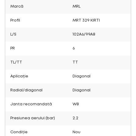
Marcă
MRL
Profil
MRT 329 KIRTI
L/S
102A6/99A8
PR
6
TL/TT
TT
Aplicație
Diagonal
Radial/diagonal
Diagonal
Janta recomandată
W8
Presiunea aerului (bar)
2.2
Condiție
Nou