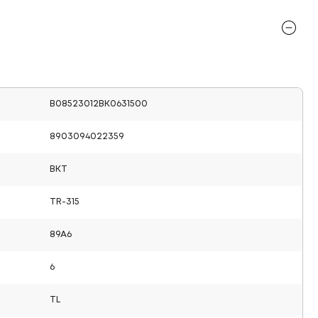
B08523012BK0631500
8903094022359
BKT
TR-315
89A6
6
TL