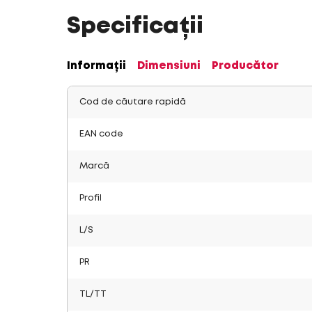
Specificații
Informații
Dimensiuni
Producător
Cod de căutare rapidă
EAN code
Marcă
Profil
L/S
PR
TL/TT