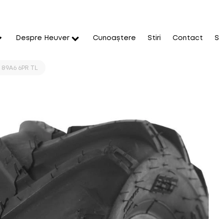
Despre Heuver
Cunoaștere
Stiri
Contact
S
 89A6 6PR TL