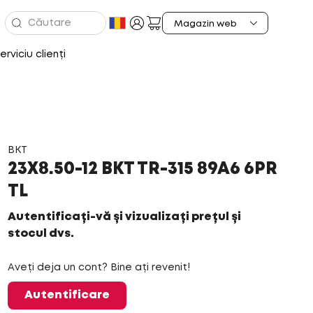
erviciu clienți
BKT
23X8.50-12 BKT TR-315 89A6 6PR
TL
Autentificați-vă și vizualizați prețul și
stocul dvs.
Aveți deja un cont? Bine ați revenit!
Autentificare