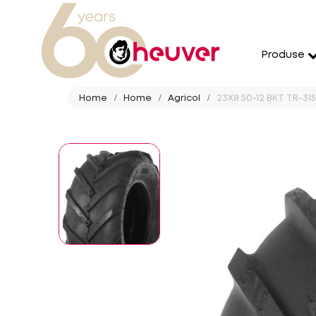
Produse
Home
Home
Agricol
23X8.50-12 BKT TR-315