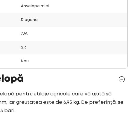
Anvelope mici
Diagonal
7JA
2.3
Nou
elopă
velopă pentru utilaje agricole care vă ajută să
mm, iar greutatea este de 6,95 kg. De preferință, se
3 bari.