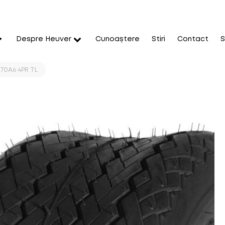
Despre Heuver
Cunoaștere
Stiri
Contact
S
70A6 4PR TL