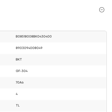
B08518008BK0430400
8903094008049
BKT
GF-304
70A6
4
TL