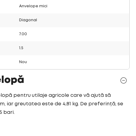
Anvelope mici
Diagonal
7.00
1.5
Nou
elopă
elopă pentru utilaje agricole care vă ajută să
m, iar greutatea este de 4,81 kg. De preferință, se
5 bari.