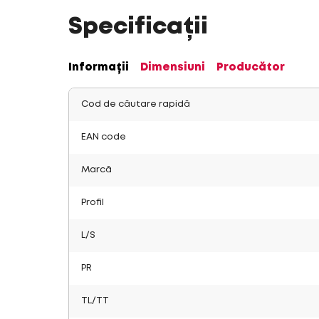
Specificații
Informații
Dimensiuni
Producător
Cod de căutare rapidă
EAN code
Marcă
Profil
L/S
PR
TL/TT