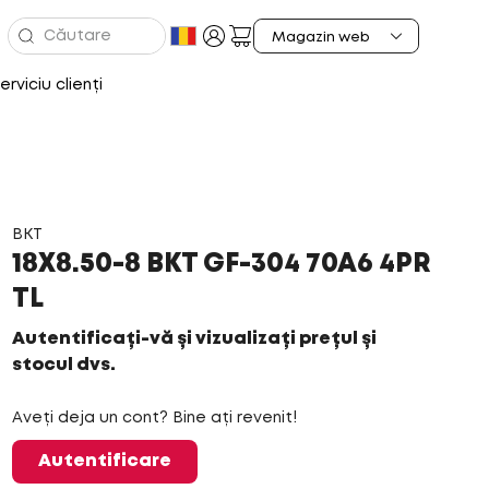
erviciu clienți
BKT
18X8.50-8 BKT GF-304 70A6 4PR
TL
Autentificați-vă și vizualizați prețul și
stocul dvs.
Aveți deja un cont? Bine ați revenit!
Autentificare