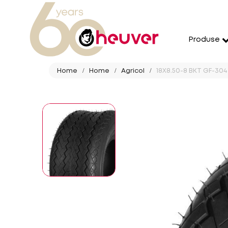
Produse
Home
Home
Agricol
18X8.50-8 BKT GF-304 