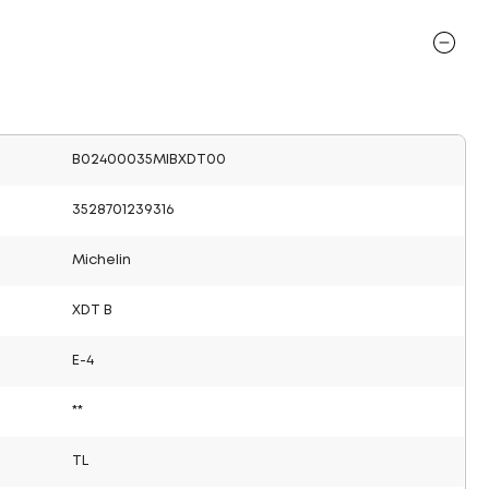
B02400035MIBXDT00
3528701239316
Michelin
XDT B
E-4
**
TL