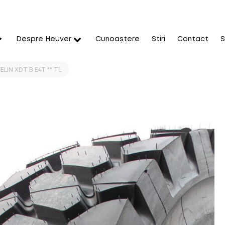
Despre Heuver
Cunoaștere
Stiri
Contact
S
LIN XDT B E4T ** TL