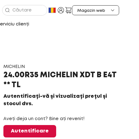
erviciu clienți
MICHELIN
24.00R35 MICHELIN XDT B E4T
** TL
Autentificați-vă și vizualizați prețul și
stocul dvs.
Aveți deja un cont? Bine ați revenit!
Autentificare