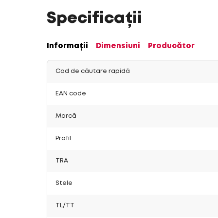
Specificații
Informații
Dimensiuni
Producător
Cod de căutare rapidă
EAN code
Marcă
Profil
TRA
Stele
TL/TT