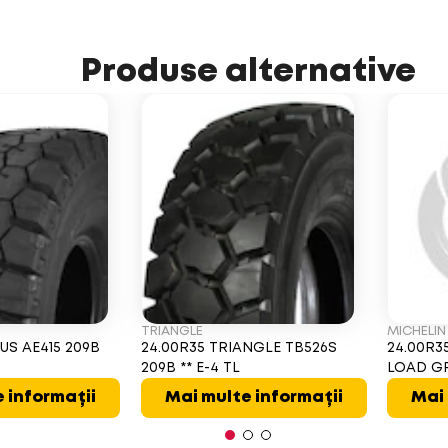
Produse alternative
TRIANGLE
MICHELIN
US AE415 209B
24.00R35 TRIANGLE TB526S
24.00R3
209B ** E-4 TL
LOAD GRI
 informații
Mai multe informații
Mai 