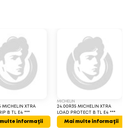
MICHELIN
B
5 MICHELIN XTRA
24.00R35 MICHELIN XTRA
2
P B TL E4 ***
LOAD PROTECT B TL E4 ***
VR
multe informații
Mai multe informații