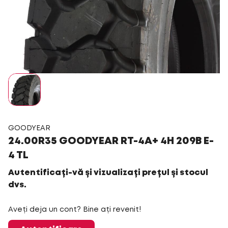
GOODYEAR
24.00R35 GOODYEAR RT-4A+ 4H 209B E-
4 TL
Autentificați-vă și vizualizați prețul și stocul
dvs.
Aveți deja un cont? Bine ați revenit!