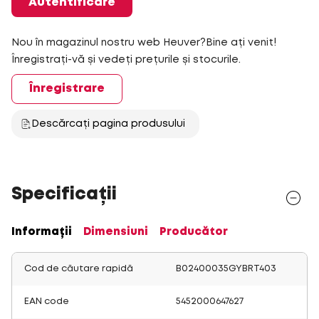
Autentificare
Nou în magazinul nostru web Heuver?Bine ați venit!
Înregistrați-vă și vedeți prețurile și stocurile.
Înregistrare
Descărcați pagina produsului
Specificații
Informații
Dimensiuni
Producător
Cod de căutare rapidă
B02400035GYBRT403
EAN code
5452000647627