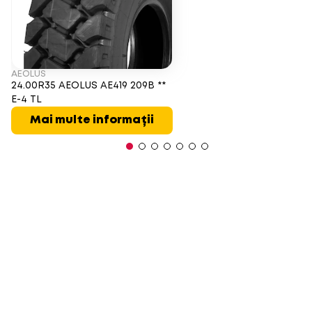
AEOLUS
24.00R35 AEOLUS AE419 209B **
E-4 TL
Mai multe informații