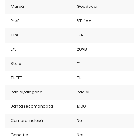
Marcă
Goodyear
Profil
RT-4A+
TRA
E-4
L/S
209B
Stele
**
TL/TT
TL
Radial/diagonal
Radial
Janta recomandată
17.00
Camera inclusă
Nu
Condiție
Nou