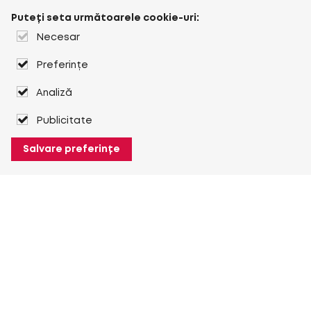
Puteți seta următoarele cookie-uri:
Necesar
Preferințe
Analiză
Publicitate
Salvare preferințe
Despre Heuver
Despre Heuver
Istoric
Mai multe Despre Heuver