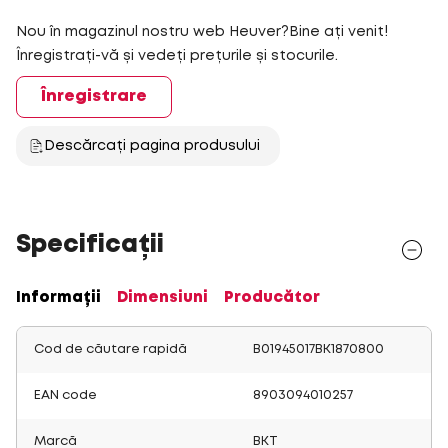
Nou în magazinul nostru web Heuver?Bine ați venit!
Înregistrați-vă și vedeți prețurile și stocurile.
Înregistrare
Descărcați pagina produsului
Specificații
Informații
Dimensiuni
Producător
Cod de căutare rapidă
B01945017BK1870800
EAN code
8903094010257
Marcă
BKT