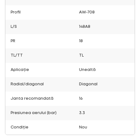
Profil
AW-708
L/S
148A8
PR
18
TL/TT
TL
Aplicație
Unealtă
Radial/diagonal
Diagonal
Janta recomandată
16
Presiunea aerului (bar)
3.3
Condiție
Nou