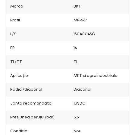
Marcă
BKT
Profil
MP-567
L/S
150A8/145G
PR
14
TL/TT
TL
Aplicație
MPT și agroindustriale
Radial/diagonal
Diagonal
Janta recomandată
13SDC
Presiunea aerului (bar)
3.5
Condiție
Nou