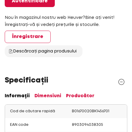
Autentificare
Nou în magazinul nostru web Heuver?Bine ați venit!
Înregistrați-vă și vedeți prețurile și stocurile.
Înregistrare
Descărcați pagina produsului
Specificații
Informații
Dimensiuni
Producător
Cod de căutare rapidă
B01670020BK1456701
EAN code
8903094038305