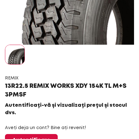
REMIX
13R22.5 REMIX WORKS XDY 154K TL M+S
3PMSF
Autentificați-vă și vizualizați prețul și stocul
dvs.
Aveți deja un cont? Bine ați revenit!