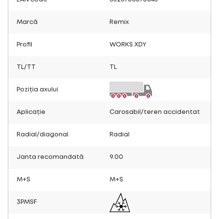
Marcă
Remix
Profil
WORKS XDY
TL/TT
TL
Poziția axului
Aplicație
Carosabil/teren accidentat
Radial/diagonal
Radial
Janta recomandată
9.00
M+S
M+S
3PMSF