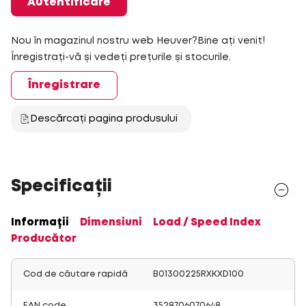
Autentificare
Nou în magazinul nostru web Heuver?Bine ați venit!
Înregistrați-vă și vedeți prețurile și stocurile.
Înregistrare
Descărcați pagina produsului
Specificații
Informații
Dimensiuni
Load / Speed Index
Producător
Cod de căutare rapidă
B01300225RXKXD100
EAN code
3528706070648